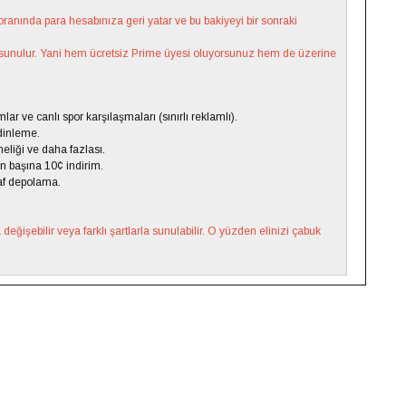
anında para hesabınıza geri yatar ve bu bakiyeyi bir sonraki
sunulur. Yani hem ücretsiz Prime üyesi oluyorsunuz hem de üzerine
lar ve canlı spor karşılaşmaları (sınırlı reklamlı).
dinleme.
eliği ve daha fazlası.
on başına 10¢ indirim.
af depolama.
eğişebilir veya farklı şartlarla sunulabilir. O yüzden elinizi çabuk