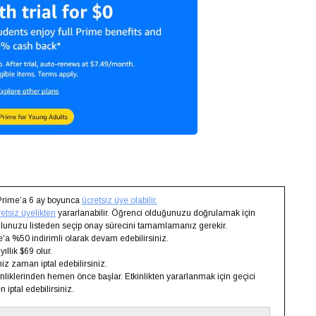
Prime’a 6 ay boyunca
ücretsiz üye olabilir.
etsiz üyelikten
yararlanabilir. Öğrenci olduğunuzu doğrulamak için
kulunuzu listeden seçip onay sürecini tamamlamanız gerekir.
'a %50 indirimli olarak devam edebilirsiniz.
llık $69 olur.
iz zaman iptal edebilirsiniz.
iklerinden hemen önce başlar. Etkinlikten yararlanmak için geçici
 iptal edebilirsiniz.