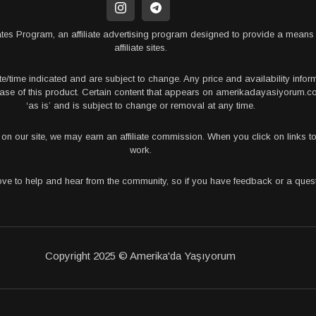
tes Program, an affiliate advertising program designed to provide a means 
affiliate sites.
te/time indicated and are subject to change. Any price and availability info
rchase of this product. Certain content that appears on amerikadayasiyorum
‘as is’ and is subject to change or removal at any time.
s on our site, we may earn an affiliate commission. When you click on links
work.
love to help and hear from the community, so if you have feedback or a que
Copyright 2025 © Amerika'da Yaşıyorum