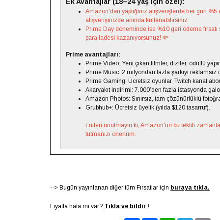
Ek Avantajlar (18–24 yaş için özel):
Amazon’dan yaptığınız alışverişlerde her gün %5 or
alışverişinizde anında kullanabilirsiniz.
Prime Day döneminde ise %10 geri ödeme fırsatı 
para iadesi kazanıyorsunuz! 💸
Prime avantajları:
Prime Video: Yeni çıkan filmler, diziler, ödüllü yapım
Prime Music: 2 milyondan fazla şarkıyı reklamsız 
Prime Gaming: Ücretsiz oyunlar, Twitch kanal abon
Akaryakıt indirimi: 7.000’den fazla istasyonda gal
Amazon Photos: Sınırsız, tam çözünürlüklü fotoğr
Grubhub+: Ücretsiz üyelik (yılda $120 tasarruf).
Lütfen unutmayın ki, Amazon'un bu teklifi zamanla d
tutmanızı öneririm.
-->
Bugün yayınlanan diğer tüm Fırsatlar için
buraya tıkla.
Fiyatta hata mı var?
Tıkla ve bildir !