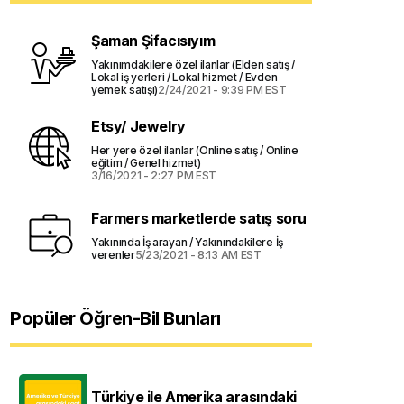
Şaman Şifacısıyım
Yakınımdakilere özel ilanlar (Elden satış /
Lokal iş yerleri / Lokal hizmet / Evden
yemek satışı)
2/24/2021 - 9:39 PM EST
Etsy/ Jewelry
Her yere özel ilanlar (Online satış / Online
eğitim / Genel hizmet)
3/16/2021 - 2:27 PM EST
Farmers marketlerde satış soru
Yakınında İş arayan / Yakınındakilere İş
verenler
5/23/2021 - 8:13 AM EST
Popüler Öğren-Bil Bunları
Türkiye ile Amerika arasındaki