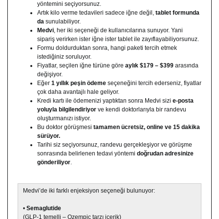
yöntemini seçiyorsunuz.
Artık kilo verme tedavileri sadece iğne değil,
tablet formunda
da
sunulabiliyor.
Medvi
, her iki seçeneği de kullanıcılarına sunuyor. Yani
sipariş verirken ister iğne ister tablet ile zayıflayabiliyorsunuz.
Formu doldurduktan sonra, hangi paketi tercih etmek
istediğiniz soruluyor.
Fiyatlar, seçilen iğne türüne göre
aylık $179 – $399
arasında
değişiyor.
Eğer
1 yıllık peşin ödeme
seçeneğini tercih ederseniz, fiyatlar
çok daha avantajlı hale geliyor.
Kredi kartı ile ödemenizi yaptıktan sonra Medvi sizi
e-posta
yoluyla bilgilendiriyor
ve kendi doktorlarıyla bir randevu
oluşturmanızı istiyor.
Bu doktor görüşmesi
tamamen ücretsiz, online ve 15 dakika
sürüyor.
Tarihi siz seçiyorsunuz, randevu gerçekleşiyor ve görüşme
sonrasında belirlenen tedavi yöntemi
doğrudan adresinize
gönderiliyor
.
Medvi’de iki farklı enjeksiyon seçeneği bulunuyor:
•
Semaglutide
(GLP-1 temelli – Ozempic tarzı içerik)