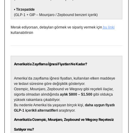
•
Tirzepatide
(GLP-1 + GIP – Mounjaro / Zepbound benzeri içerik)
Merak ediyorsan, detayları görmek ve sipariş vermek için
bu linki
kullanabilirsin
Amerika’da Zayıflama İğnesi Fiyatları Ne Kadar?
Amerika’da zayıflama iğnesi fiyatları, kullanılan etken maddeye
ve tedavi süresine göre değişiklik gösteriyor.
Ozempic, Mounjaro, Zepbound ve Wegovy gibi reçeteli ilaçlar,
sigorta olmadan alındığında
aylık $800 – $1.500
gibi oldukça
yüksek rakamlara çıkabiliyor.
Bu nedenle Amerika’da yaşayan birçok kişi,
daha uygun fiyatlı
GLP-1 içerikli alternatifleri
araştırıyor.
Amerika’da Ozempic, Mounjaro, Zepbound ve Wegovy Reçetesiz
Satılıyor mu?