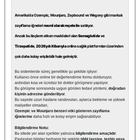
Amerika’da Ozempic, Mounjaro, Zepbound ve Wegovy gibi markalı
zayıflama iğneleri
resmî olarak reçete ile
satılıyor.
Ancak bu ilaçların etken maddeleri olan
Semaglutide
ve
Tirzepatide
,
2026 yılı itibarıyla
online sağlık platformları üzerinden
çok daha kolay erişilebilir hale gelmiştir.
Bu sistemlerde süreç genellikle şu şekilde işliyor:
Kullanıcı önce online bir değerlendirme formu dolduruyor,
ardından kısa ve ücretsiz bir doktor görüşmesi yapılıyor.
Bu görüşme sonrasında uygun görülen tedavi yöntemi,
doğrudan
kişinin adresine gönderiliyor
.
Bu sayede uzun hastane randevuları, aylarca bekleme ve yüksek
maliyetler olmadan,
Ozempic ve Mounjaro benzeri etki gösteren zayıflama
iğnelerine
daha hızlı ve kolay erişim sağlanabiliyor.
Bilgilendirme Notu:
Bu sitede yer alan içerikler yalnızca
bilgilendirme amaçlıdır
.
Paylaşılan bilgiler herhangi bir şekilde
tıbbi tavsiye, teşhis veya