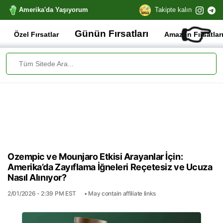
Amerika'da Yaşıyorum
Takipte kalın
👉
Günün Fırsatları
Özel Fırsatlar
Amazon Fırsatlar
Ozempic ve Mounjaro Etkisi Arayanlar İçin:
Amerika’da Zayıflama İğneleri Reçetesiz ve Ucuza
Nasıl Alınıyor?
2/01/2026 - 2:39 PM EST
• May contain affiliate links