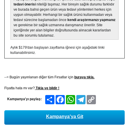
tedavi önerisi
niteliği taşımaz. Her bireyin sağlık durumu farklıdır
ve burada bahsi geçen ürün veya tedavi yöntemleri herkes için
uygun olmayabilir. Herhangi bir sağlık ürünü kullanmadan veya
tedavi sürecine başlamadan önce
kendi araştırmanızı yapmanız
ve gerekirse bir sağlık uzmanına danışmanız önerilir. Site
içeriğinde yer alan bilgiler doğrultusunda alınacak kararlardan
bu site sorumlu tutulamaz.
Aylık $179'dan başlayan zayıflama iğnesi için aşağıdaki linki
kullanabilirsiniz.
-->
Bugün yayınlanan diğer tüm Fırsatlar için
buraya tıkla.
Fiyatta hata mı var?
Tıkla ve bildir !
Share
Facebook
WhatsApp
Telegram
Copy
Kampanya'yı paylaş:
Link
Kampanya'ya Git