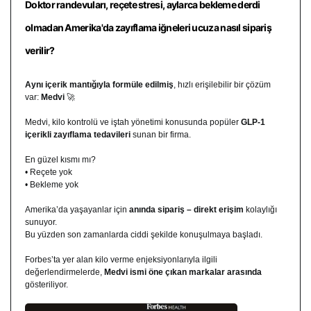
Doktor randevuları, reçete stresi, aylarca bekleme derdi
olmadan Amerika'da zayıflama iğneleri ucuza nasıl sipariş
verilir?
Aynı içerik mantığıyla formüle edilmiş
, hızlı erişilebilir bir çözüm
var:
Medvi
🚀
Medvi, kilo kontrolü ve iştah yönetimi konusunda popüler
GLP-1
içerikli zayıflama tedavileri
sunan bir firma.
En güzel kısmı mı?
• Reçete yok
• Bekleme yok
Amerika’da yaşayanlar için
anında sipariş – direkt erişim
kolaylığı
sunuyor.
Bu yüzden son zamanlarda ciddi şekilde konuşulmaya başladı.
Forbes’ta yer alan kilo verme enjeksiyonlarıyla ilgili
değerlendirmelerde,
Medvi ismi öne çıkan markalar arasında
gösteriliyor.