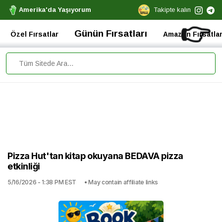
Amerika'da Yaşıyorum
Takipte kalın
👉
Günün Fırsatları
Özel Fırsatlar
Amazon Fırsatlar
Pizza Hut'tan kitap okuyana BEDAVA pizza
etkinliği
5/16/2026 - 1:38 PM EST
• May contain affiliate links