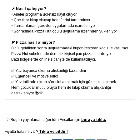
📌 Nasıl çalışıyor?
• Aileler programa ücretsiz kayıt oluyor
• Çocuklar kitap okuyup hedeflerini tamamlıyor
• Tamamlanan görevler uygulamada işaretleniyor
• Sonrasında Pizza Hut ödülü uygulama üzerinden yükleniyor
🍕 Pizza nasıl alınıyor?
Ödül geldikten sonra uygulamadaki kupon/restoran kodu ile katılımcı
Pizza Hut şubelerinde ücretsiz kişisel pan pizza alınabiliyor.
Bazı bölgelerde online siparişte de kullanılabiliyor.
✅ Yaz boyunca okuma alışkanlığı kazandırır
✅ Eğlenceli ve motive edici
✅ Yaz tatilinde ekran süresini azaltmak için güzel bir seçenek
Hem çocuklar mutlu oluyor hem de kitap okuma alışkanlığı
destekleniyor 📚💛
-->
Bugün yayınlanan diğer tüm Fırsatlar için
buraya tıkla.
Fiyatta hata mı var?
Tıkla ve bildir !