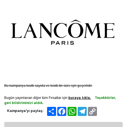
Bu kampanya kısıtlı sayıda ve kısıtlı bir süre için geçerlidir.
Bugün yayınlanan diğer tüm Fırsatlar için
buraya tıkla.
Teşekkürler,
geri bildiriminizi aldık.
Share
Facebook
WhatsApp
Telegram
Copy
Kampanya'yı paylaş:
Link