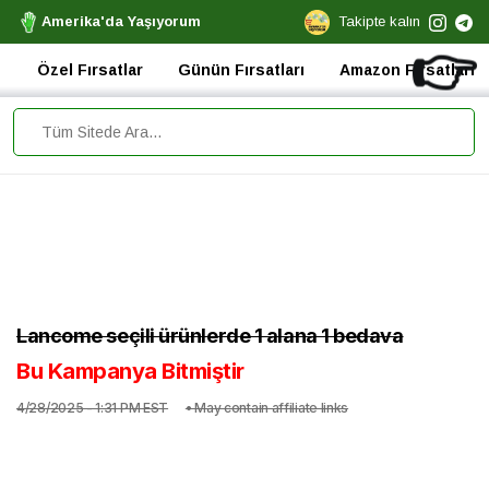
Amerika'da Yaşıyorum
Takipte kalın
👉
Özel Fırsatlar
Günün Fırsatları
Amazon Fırsatları
Lancome seçili ürünlerde 1 alana 1 bedava
Bu Kampanya Bitmiştir
4/28/2025 - 1:31 PM EST
• May contain affiliate links