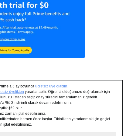
Prime’a 6 ay boyunca
ücretsiz üye olabilir.
etsiz üyelikten
yararlanabilir. Öğrenci olduğunuzu doğrulamak için
kulunuzu listeden seçip onay sürecini tamamlamanız gerekir.
'a %50 indirimli olarak devam edebilirsiniz.
llık $69 olur.
iz zaman iptal edebilirsiniz.
iklerinden hemen önce başlar. Etkinlikten yararlanmak için geçici
 iptal edebilirsiniz.