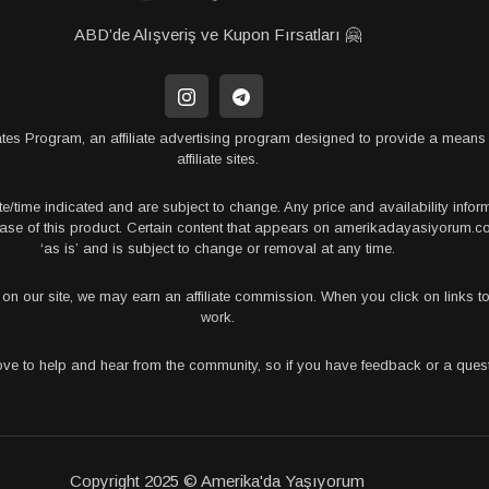
ABD’de Alışveriş ve Kupon Fırsatları 🤗
tes Program, an affiliate advertising program designed to provide a means 
affiliate sites.
te/time indicated and are subject to change. Any price and availability info
rchase of this product. Certain content that appears on amerikadayasiyorum
‘as is’ and is subject to change or removal at any time.
s on our site, we may earn an affiliate commission. When you click on links
work.
love to help and hear from the community, so if you have feedback or a que
Copyright 2025 © Amerika'da Yaşıyorum