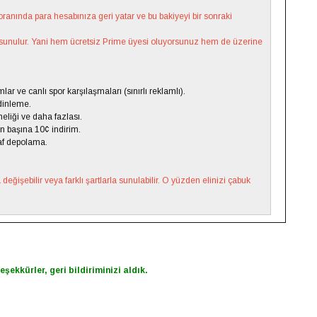
anında para hesabınıza geri yatar ve bu bakiyeyi bir sonraki
sunulur. Yani hem ücretsiz Prime üyesi oluyorsunuz hem de üzerine
lar ve canlı spor karşılaşmaları (sınırlı reklamlı).
dinleme.
eliği ve daha fazlası.
on başına 10¢ indirim.
af depolama.
eğişebilir veya farklı şartlarla sunulabilir. O yüzden elinizi çabuk
eşekkürler, geri bildiriminizi aldık.
py
k