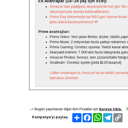
Ek Avantajlar (18–24 yaş için özel):
Amazon’dan yaptığınız alışverişlerde her gün %5 or
alışverişinizde anında kullanabilirsiniz.
Prime Day döneminde ise %10 geri ödeme fırsatı 
para iadesi kazanıyorsunuz! 💸
Prime avantajları:
Prime Video: Yeni çıkan filmler, diziler, ödüllü yapım
Prime Music: 2 milyondan fazla şarkıyı reklamsız 
Prime Gaming: Ücretsiz oyunlar, Twitch kanal abon
Akaryakıt indirimi: 7.000’den fazla istasyonda gal
Amazon Photos: Sınırsız, tam çözünürlüklü fotoğr
Grubhub+: Ücretsiz üyelik (yılda $120 tasarruf).
Lütfen unutmayın ki, Amazon'un bu teklifi zamanla d
tutmanızı öneririm.
-->
Bugün yayınlanan diğer tüm Fırsatlar için
buraya tıkla.
T
Share
Facebook
WhatsApp
Telegram
Co
Kampanya'yı paylaş:
Lin