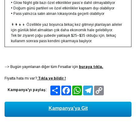
• Glow Night gibi bazı özel etkinlikler pass’e dahil olmayabiliyor
• Doğum günü partileri ve özel etkinlikler kapsam dışı olabiliyor
• Pass yalnızca satın alınan lokasyonda geçerli olabiliyor
👨‍👩‍👧‍👦 Özellikle yaz boyunca birkaç kez gitmeyi planlayan aileler
için günlük bilet almaktan çok daha ekonomik hale gelebiliyor.
Tek bir ziyaret çoğu şubede yaklaşık $25–$35 olduğu için, birkaç
kullanım sonrası pass kendini çıkarmaya başlıyor.
-->
Bugün yayınlanan diğer tüm Fırsatlar için
buraya tıkla.
Fiyatta hata mı var?
Tıkla ve bildir !
Share
Facebook
WhatsApp
Telegram
Copy
Kampanya'yı paylaş:
Link
Kampanya'ya Git