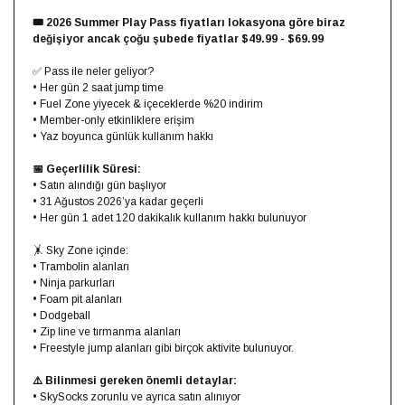
🎟️ 2026 Summer Play Pass fiyatları lokasyona göre biraz
değişiyor ancak çoğu şubede fiyatlar $49.99 - $69.99
✅ Pass ile neler geliyor?
• Her gün 2 saat jump time
• Fuel Zone yiyecek & içeceklerde %20 indirim
• Member-only etkinliklere erişim
• Yaz boyunca günlük kullanım hakkı
📅 Geçerlilik Süresi:
• Satın alındığı gün başlıyor
• 31 Ağustos 2026’ya kadar geçerli
• Her gün 1 adet 120 dakikalık kullanım hakkı bulunuyor
🤸 Sky Zone içinde:
• Trambolin alanları
• Ninja parkurları
• Foam pit alanları
• Dodgeball
• Zip line ve tırmanma alanları
• Freestyle jump alanları gibi birçok aktivite bulunuyor.
⚠️ Bilinmesi gereken önemli detaylar:
• SkySocks zorunlu ve ayrıca satın alınıyor