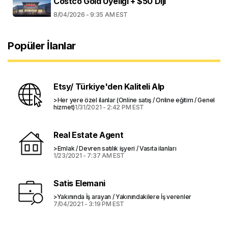
Costco Gold Üyeliği + $50 Diji
8/04/2026 - 9:35 AM EST
Popüler İlanlar
Etsy/ Türkiye'den Kaliteli Alp
>Her yere özel ilanlar (Online satış / Online eğitim / Genel
hizmet)
1/31/2021 - 2:42 PM EST
Real Estate Agent
>Emlak / Devren satılık işyeri / Vasıta ilanları
1/23/2021 - 7:37 AM EST
Satis Elemani
>Yakınında İş arayan / Yakınındakilere İş verenler
7/04/2021 - 3:19 PM EST