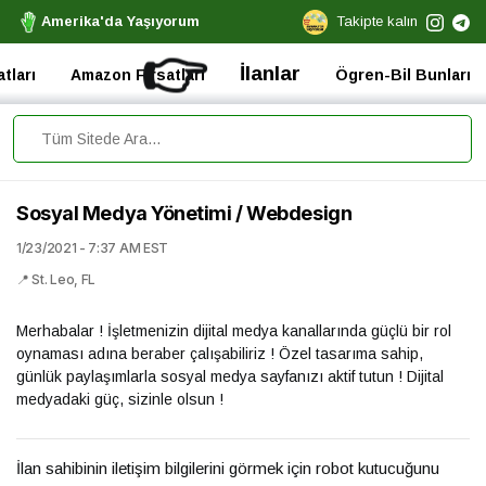
Amerika'da Yaşıyorum
Takipte kalın
👉
İlanlar
tları
Amazon Fırsatları
Ögren-Bil Bunları
Sosyal Medya Yönetimi / Webdesign
1/23/2021 - 7:37 AM EST
📍 St. Leo, FL
Merhabalar ! İşletmenizin dijital medya kanallarında güçlü bir rol
oynaması adına beraber çalışabiliriz ! Özel tasarıma sahip,
günlük paylaşımlarla sosyal medya sayfanızı aktif tutun ! Dijital
medyadaki güç, sizinle olsun !
İlan sahibinin iletişim bilgilerini görmek için robot kutucuğunu