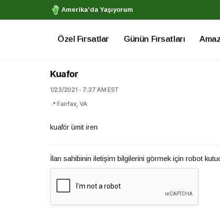
Amerika'da Yaşıyorum
Özel Fırsatlar
Günün Fırsatları
Amazo
Kuafor
1/23/2021 - 7:37 AM EST
📍 Fairfax, VA
kuaför ümit iren
İlan sahibinin iletişim bilgilerini görmek için robot kut