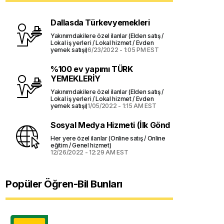
Dallasda Türkevyemekleri
Yakınımdakilere özel ilanlar (Elden satış /
Lokal iş yerleri / Lokal hizmet / Evden
yemek satışı)
6/23/2022 - 1:05 PM EST
%100 ev yapımı TÜRK
YEMEKLERİY
Yakınımdakilere özel ilanlar (Elden satış /
Lokal iş yerleri / Lokal hizmet / Evden
yemek satışı)
1/05/2022 - 1:15 AM EST
Sosyal Medya Hizmeti (İlk Gönd
Her yere özel ilanlar (Online satış / Online
eğitim / Genel hizmet)
12/26/2022 - 12:29 AM EST
Popüler Öğren-Bil Bunları