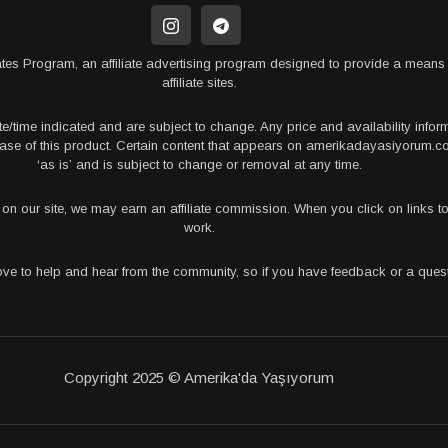
tes Program, an affiliate advertising program designed to provide a means 
affiliate sites.
te/time indicated and are subject to change. Any price and availability info
rchase of this product. Certain content that appears on amerikadayasiyorum
‘as is’ and is subject to change or removal at any time.
s on our site, we may earn an affiliate commission. When you click on links
work.
love to help and hear from the community, so if you have feedback or a que
Copyright 2025 © Amerika'da Yaşıyorum