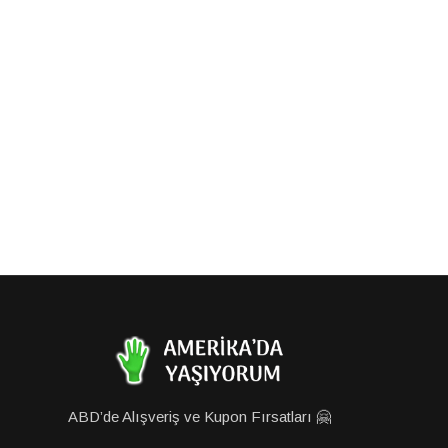
ABD’de Alışveriş ve Kupon Fırsatları 🤗