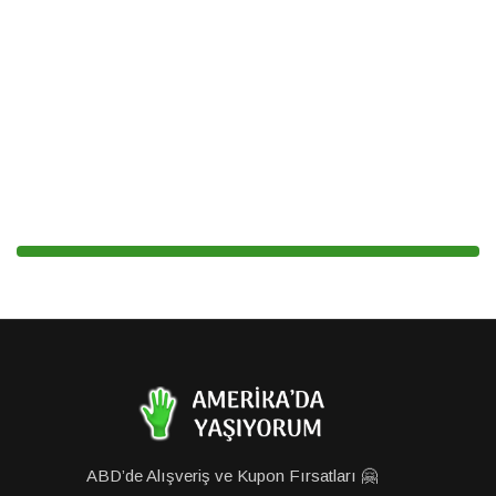
ABD’de Alışveriş ve Kupon Fırsatları 🤗