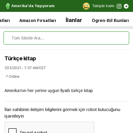
Amerika'da Yaşıyorum
Takipte kalın
İlanlar
tları
Amazon Fırsatları
Ögren-Bil Bunları
Türkçe kitap
1/23/2021 - 7:37 AM EST
📍 Online
Amerika’nın her yerine uygun fiyatlı türkçe kitap
İlan sahibinin iletişim bilgilerini görmek için robot kutucuğunu
işaretleyin