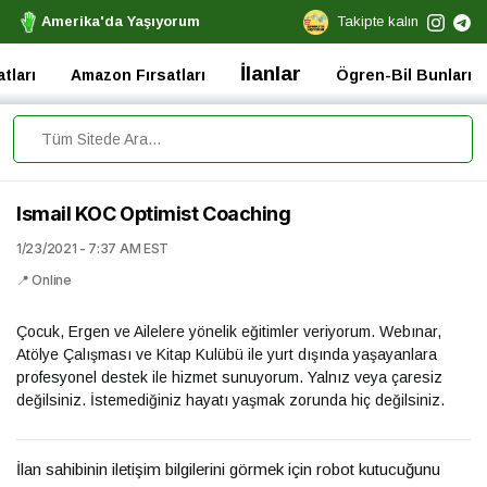
Amerika'da Yaşıyorum
Takipte kalın
İlanlar
tları
Amazon Fırsatları
Ögren-Bil Bunları
Ismail KOC Optimist Coaching
1/23/2021 - 7:37 AM EST
📍 Online
Çocuk, Ergen ve Ailelere yönelik eğitimler veriyorum. Webınar,
Atölye Çalışması ve Kitap Kulübü ile yurt dışında yaşayanlara
profesyonel destek ile hizmet sunuyorum. Yalnız veya çaresiz
değilsiniz. İstemediğiniz hayatı yaşmak zorunda hiç değilsiniz.
İlan sahibinin iletişim bilgilerini görmek için robot kutucuğunu