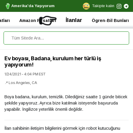
Amerika'da Yaşıyorum
Takipte kalın
👉
İlanlar
tları
Amazon Fırsatları
Ögren-Bil Bunları
Ev boyası, Badana, kurulum her türlü iş
yapıyorum!
1/24/2021 - 4:04 PM EST
📍 Los Angeles, CA
Boya badana, kurulum, temizlik. Dilediğiniz saatte 1 günde biticek
şekilde yapıyoruz. Ayrıca bize katılmak isteyende başvuruda
yapabilir. İngilizce yeterlilik önemli değildir.
İlan sahibinin iletişim bilgilerini görmek için robot kutucuğunu