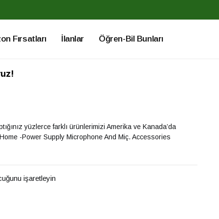
n Fırsatları
İlanlar
Öğren-Bil Bunları
ruz!
aptığınız yüzlerce farklı ürünlerimizi Amerika ve Kanada’da
art Home -Power Supply Microphone And Miç. Accessories
ucuğunu işaretleyin