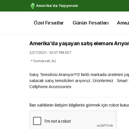
Amerika'da Yaşıyorum
Özel Fırsatlar
Günün Fırsatları
Amazo
Amerika’da yaşayan satış elemanı Arıyo
2/27/2021 - 10:07 PM EST
📍 Somerset, NJ
Satış Temsilcisi Aranıyor!!!3 farklı markada üretimini y
satacak satış temsilcileri arıyoruz. Ürünlerimiz : Sm
Cellphone Accessories
İlan sahibinin iletişim bilgilerini görmek için robot kut