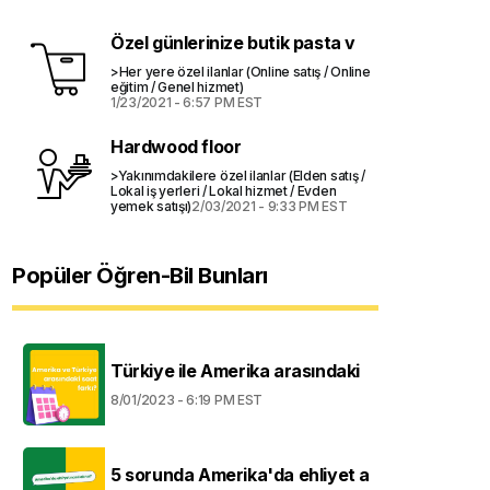
Özel günlerinize butik pasta v
>Her yere özel ilanlar (Online satış / Online
eğitim / Genel hizmet)
1/23/2021 - 6:57 PM EST
Hardwood floor
>Yakınımdakilere özel ilanlar (Elden satış /
Lokal iş yerleri / Lokal hizmet / Evden
yemek satışı)
2/03/2021 - 9:33 PM EST
Popüler Öğren-Bil Bunları
Türkiye ile Amerika arasındaki
8/01/2023 - 6:19 PM EST
5 sorunda Amerika'da ehliyet a