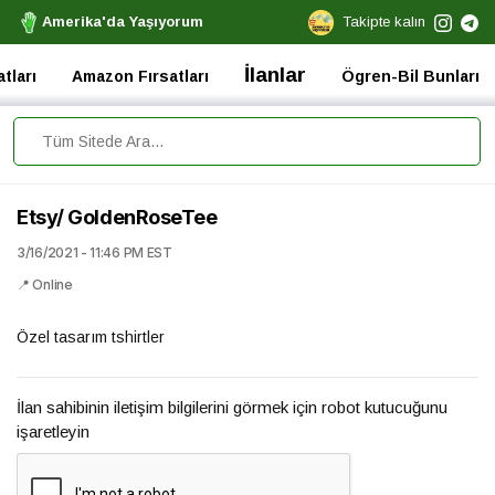
Amerika'da Yaşıyorum
Takipte kalın
İlanlar
tları
Amazon Fırsatları
Ögren-Bil Bunları
Etsy/ GoldenRoseTee
3/16/2021 - 11:46 PM EST
📍 Online
Özel tasarım tshirtler
İlan sahibinin iletişim bilgilerini görmek için robot kutucuğunu
işaretleyin