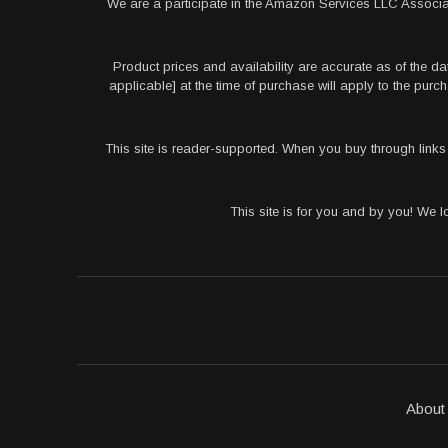
We are a participate in the Amazon Services LLC Associa
Product prices and availability are accurate as of the da
applicable] at the time of purchase will apply to the pu
This site is reader-supported. When you buy through link
This site is for you and by you! We 
About