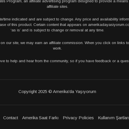
tes Program, an affiliate advertising program designed to provide a means 
affiliate sites.
te/time indicated and are subject to change. Any price and availability info
rchase of this product. Certain content that appears on amerikadayasiyorum
‘as is’ and is subject to change or removal at any time.
s on our site, we may earn an affiliate commission. When you click on links
work.
love to help and hear from the community, so if you have feedback or a que
Copyright 2025 © Amerika'da Yaşıyorum
Contact
Amerika Saat Farkı
Privacy Policies
Kullanım Şartlar