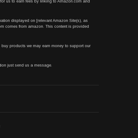
for us to earn fees by linking to Amazon.com and
rmation displayed on [relevant Amazon Site(s), as
.com comes from amazon. This content is provided
 to buy products we may earn money to support our
stion just send us a message.
ı