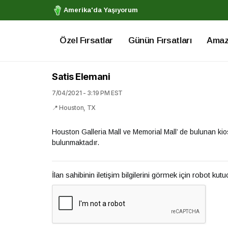
Amerika'da Yaşıyorum
Özel Fırsatlar
Günün Fırsatları
Amazo
Satis Elemani
7/04/2021 - 3:19 PM EST
📍 Houston, TX
Houston Galleria Mall ve Memorial Mall’ de bulunan ki
bulunmaktadır.
İlan sahibinin iletişim bilgilerini görmek için robot kut