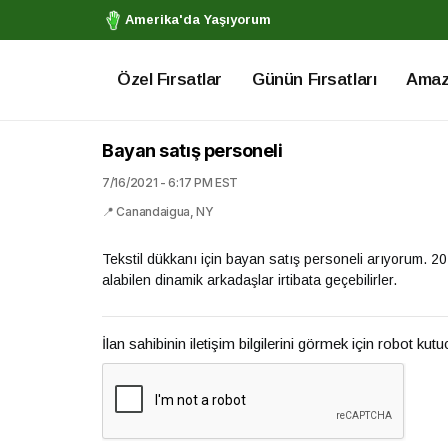
Amerika'da Yaşıyorum
Özel Fırsatlar
Günün Fırsatları
Amazo
Bayan satış personeli
7/16/2021 - 6:17 PM EST
📍 Canandaigua, NY
Tekstil dükkanı için bayan satış personeli arıyorum. 20 y
alabilen dinamik arkadaşlar irtibata geçebilirler.
İlan sahibinin iletişim bilgilerini görmek için robot kut