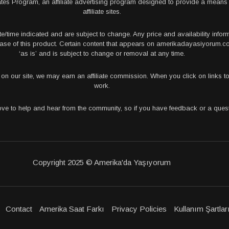
tes Program, an affiliate advertising program designed to provide a means 
affiliate sites.
te/time indicated and are subject to change. Any price and availability info
rchase of this product. Certain content that appears on amerikadayasiyorum
‘as is’ and is subject to change or removal at any time.
s on our site, we may earn an affiliate commission. When you click on links
work.
love to help and hear from the community, so if you have feedback or a que
Copyright 2025 © Amerika'da Yaşıyorum
Contact
Amerika Saat Farkı
Privacy Policies
Kullanım Şartlar