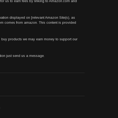
for us to earn fees by linking to Amazon.com and
rmation displayed on [relevant Amazon Site(s), as
.com comes from amazon. This content is provided
 to buy products we may earn money to support our
stion just send us a message.
ı