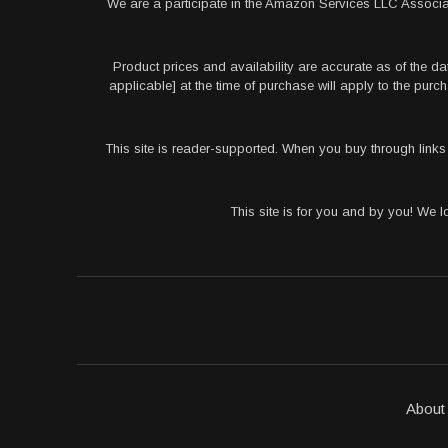
We are a participate in the Amazon Services LLC Associa
Product prices and availability are accurate as of the da
applicable] at the time of purchase will apply to the pu
This site is reader-supported. When you buy through link
This site is for you and by you! We 
About