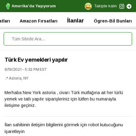
Amerika'da Yaşıyorum
Takipte kalın
İlanlar
tları
Amazon Fırsatları
Ögren-Bil Bunları
Türk Ev yemekleri yapılır
8/19/2021 - 5:32 PM EST
📍 Astoria, NY
Merhaba New York astoria , civarı Türk mutfağına ait her türlü
yemek ve tatlı yapılır siparişleriniz için lütfen bu numarayla
iletişime geçiniz.
İlan sahibinin iletişim bilgilerini görmek için robot kutucuğunu
işaretleyin