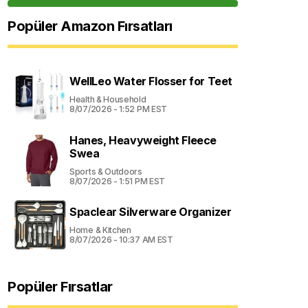
Popüler Amazon Fırsatları
WellLeo Water Flosser for Teet
Health & Household
8/07/2026 - 1:52 PM EST
Hanes, Heavyweight Fleece
Swea
Sports & Outdoors
8/07/2026 - 1:51 PM EST
Spaclear Silverware Organizer
Home & Kitchen
8/07/2026 - 10:37 AM EST
Popüler Fırsatlar