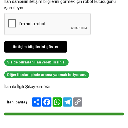
İlan sahibinin iletişim bilgilerini görmek için robot kutucuğunu
işaretleyin
Siz de buradan ilan verebilirsiniz.
Diğer ilanlar içinde arama yapmak istiyorum.
İlan ile İlgili Şikayetim Var
Share
Facebook
WhatsApp
Telegram
Copy
İlanı paylaş:
Link