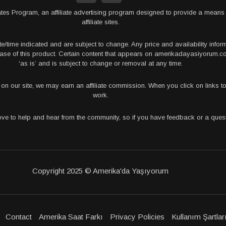
tes Program, an affiliate advertising program designed to provide a means 
affiliate sites.
te/time indicated and are subject to change. Any price and availability info
rchase of this product. Certain content that appears on amerikadayasiyorum
‘as is’ and is subject to change or removal at any time.
s on our site, we may earn an affiliate commission. When you click on links
work.
love to help and hear from the community, so if you have feedback or a que
Copyright 2025 © Amerika'da Yaşıyorum
Contact
Amerika Saat Farkı
Privacy Policies
Kullanım Şartlar