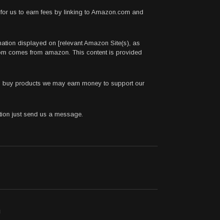
for us to earn fees by linking to Amazon.com and
rmation displayed on [relevant Amazon Site(s), as
.com comes from amazon. This content is provided
 to buy products we may earn money to support our
stion just send us a message.
ı