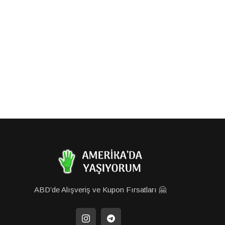
ABD’de Alışveriş ve Kupon Fırsatları 🤗