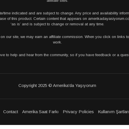
affiliate sites.
te/time indicated and are subject to change. Any price and availability info
rchase of this product. Certain content that appears on amerikadayasiyorum
‘as is’ and is subject to change or removal at any time.
s on our site, we may earn an affiliate commission. When you click on links
work.
love to help and hear from the community, so if you have feedback or a que
Copyright 2025 © Amerika'da Yaşıyorum
Contact
Amerika Saat Farkı
Privacy Policies
Kullanım Şartlar