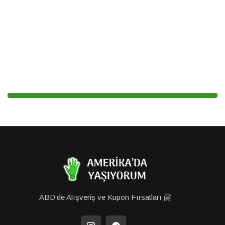
ABD’de Alışveriş ve Kupon Fırsatları 🤗