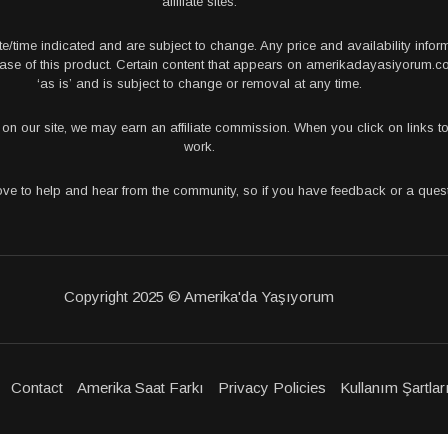
affiliate sites.
te/time indicated and are subject to change. Any price and availability info
rchase of this product. Certain content that appears on amerikadayasiyorum
‘as is’ and is subject to change or removal at any time.
s on our site, we may earn an affiliate commission. When you click on links
work.
love to help and hear from the community, so if you have feedback or a que
Copyright 2025 © Amerika'da Yaşıyorum
Contact
Amerika Saat Farkı
Privacy Policies
Kullanım Şartlar