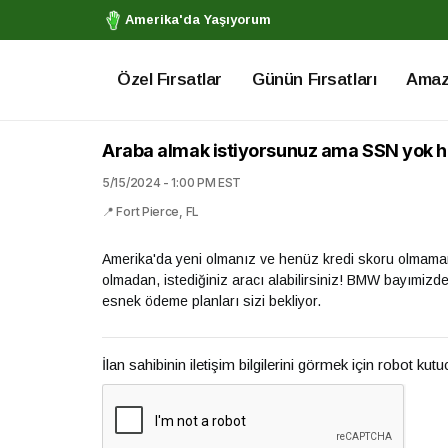
Amerika'da Yaşıyorum
Özel Fırsatlar
Günün Fırsatları
Amazo
Araba almak istiyorsunuz ama SSN yok hi
5/15/2024 - 1:00 PM EST
📍 Fort Pierce, FL
Amerika'da yeni olmanız ve henüz kredi skoru olmaman
olmadan, istediğiniz aracı alabilirsiniz! BMW bayımizde
esnek ödeme planları sizi bekliyor.
İlan sahibinin iletişim bilgilerini görmek için robot kut