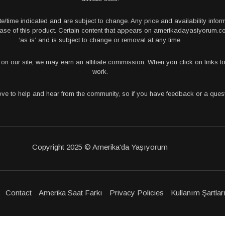
te/time indicated and are subject to change. Any price and availability info
rchase of this product. Certain content that appears on amerikadayasiyorum
‘as is’ and is subject to change or removal at any time.
s on our site, we may earn an affiliate commission. When you click on links
work.
love to help and hear from the community, so if you have feedback or a que
Copyright 2025 © Amerika'da Yaşıyorum
Contact
Amerika Saat Farkı
Privacy Policies
Kullanım Şartlar