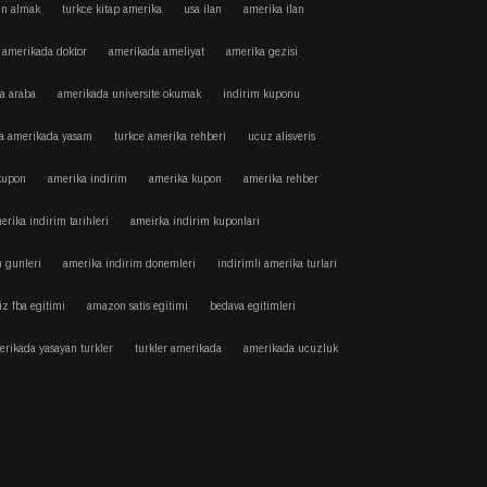
tin almak
turkce kitap amerika
usa ilan
amerika ilan
amerikada doktor
amerikada ameliyat
amerika gezisi
a araba
amerikada universite okumak
indirim kuponu
a amerikada yasam
turkce amerika rehberi
ucuz alisveris
kupon
amerika indirim
amerika kupon
amerika rehber
erika indirim tarihleri
ameirka indirim kuponlari
m gunleri
amerika indirim donemleri
indirimli amerika turlari
iz fba egitimi
amazon satis egitimi
bedava egitimleri
rikada yasayan turkler
turkler amerikada
amerikada ucuzluk