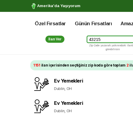
Amerika'da Yaşıyorum
Özel Fırsatlar
Günün Fırsatları
Amazo
İlan Ver
Zip Code yazarak yakınındaki ilanl
görebilirsin
1151
ilan içerisinden seçtiğiniz zip koda göre toplam
2
il
Ev Yemekleri
Dublin, OH
Ev Yemekleri
Dublin, OH