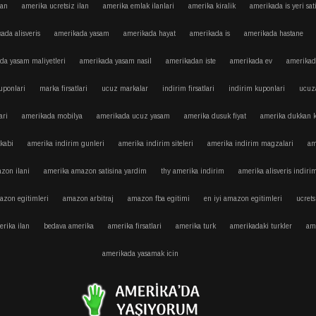
lan
amerika ucretsiz ilan
amerika emlak ilanlari
amerika kiralik
amerikada is yeri sa
ada alisveris
amerikada yasam
amerikada hayat
amerikada is
amerikada hastane
da yasam maliyetleri
amerikada yasam nasil
amerikadan iste
amerikada ev
amerikad
uponlari
marka firsatlari
ucuz markalar
indirim firsatlari
indirim kuponlari
ucuz
ari
amerikada mobilya
amerikada ucuz yasam
amerika dusuk fiyat
amerika dukkan 
kkabi
amerika indirim gunleri
amerika indirim siteleri
amerika indirim magzalari
am
zon ilani
amerika amazon satisina yardim
thy amerika indirim
amerika alisveris indiri
azon egitimleri
amazon arbitraj
amazon fba egitimi
en iyi amazon egitimleri
ucrets
rika ilan
bedava amerika
amerika firsatlari
amerika turk
amerikadaki turkler
ame
amerikada yasamak icin