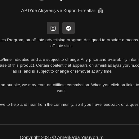
ABD’de Alışveriş ve Kupon Fırsatları 🤗
tes Program, an affiliate advertising program designed to provide a means 
affiliate sites.
te/time indicated and are subject to change. Any price and availability info
rchase of this product. Certain content that appears on amerikadayasiyorum
‘as is’ and is subject to change or removal at any time.
s on our site, we may earn an affiliate commission. When you click on links
work.
love to help and hear from the community, so if you have feedback or a que
Copyright 2025 © Amerika'da Yaşıyorum