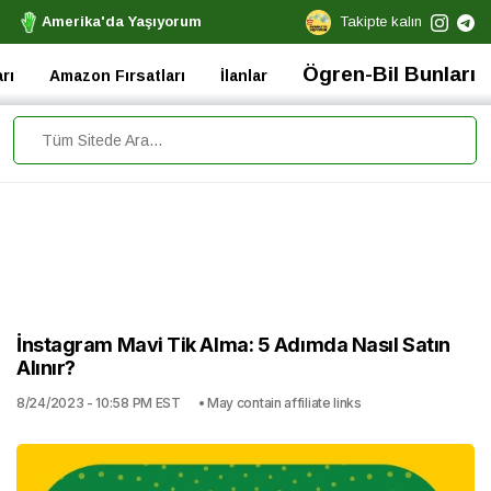
Amerika'da Yaşıyorum
Takipte kalın
Ögren-Bil Bunları
rı
Amazon Fırsatları
İlanlar
İnstagram Mavi Tik Alma: 5 Adımda Nasıl Satın
Alınır?
8/24/2023 - 10:58 PM EST
• May contain affiliate links