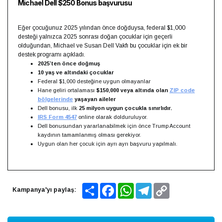
Michael Dell $250 Bonus başvurusu
Eğer çocuğunuz 2025 yılından önce doğduysa, federal $1,000
desteği yalnızca 2025 sonrası doğan çocuklar için geçerli
olduğundan, Michael ve Susan Dell Vakfı bu çocuklar için ek bir
destek programı açıkladı.
2025’ten önce doğmuş
10 yaş ve altındaki çocuklar
Federal $1,000 desteğine uygun olmayanlar
Hane geliri ortalaması
$150,000 veya altında olan
ZIP code
bölgelerinde
yaşayan aileler
Dell bonusu, ilk
25 milyon uygun çocukla sınırlıdır.
IRS Form 4547
online olarak dolduruluyor.
Dell bonusundan yararlanabilmek için önce Trump Account
kaydının tamamlanmış olması gerekiyor.
Uygun olan her çocuk için ayrı ayrı başvuru yapılmalı.
Share
Facebook
WhatsApp
Telegram
Copy
Kampanya'yı paylaş:
Link