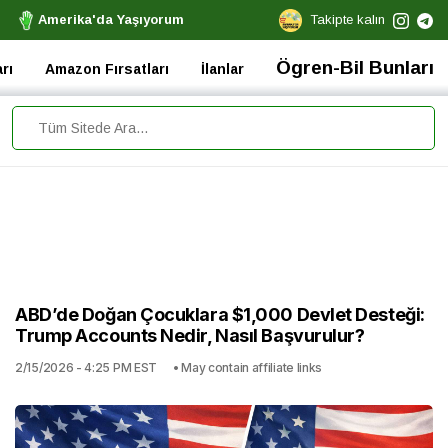
Amerika'da Yaşıyorum
Takipte kalın
Ögren-Bil Bunları
rı
Amazon Fırsatları
İlanlar
ABD’de Doğan Çocuklara $1,000 Devlet Desteği:
Trump Accounts Nedir, Nasıl Başvurulur?
2/15/2026 - 4:25 PM EST
• May contain affiliate links