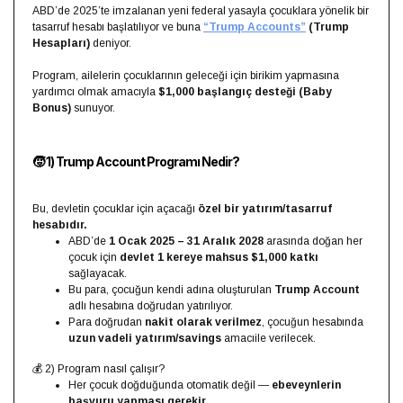
ABD’de 2025’te imzalanan yeni federal yasayla çocuklara yönelik bir
tasarruf hesabı başlatılıyor ve buna
“Trump Accounts”
(Trump
Hesapları)
deniyor.
Program, ailelerin çocuklarının geleceği için birikim yapmasına
yardımcı olmak amacıyla
$1,000 başlangıç desteği (Baby
Bonus)
sunuyor.
🧒 1) Trump Account Programı Nedir?
Bu, devletin çocuklar için açacağı
özel bir yatırım/tasarruf
hesabıdır.
ABD’de
1 Ocak 2025 – 31 Aralık 2028
arasında doğan her
çocuk için
devlet 1 kereye mahsus $1,000 katkı
sağlayacak.
Bu para, çocuğun kendi adına oluşturulan
Trump Account
adlı hesabına doğrudan yatırılıyor.
Para doğrudan
nakit olarak verilmez
, çocuğun hesabında
uzun vadeli yatırım/savings
amacıile verilecek.
💰 2) Program nasıl çalışır?
Her çocuk doğduğunda otomatik değil —
ebeveynlerin
başvuru yapması gerekir.