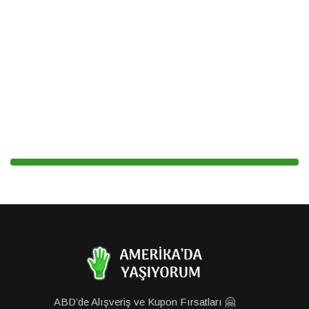
ABD’de Alışveriş ve Kupon Fırsatları 🤗