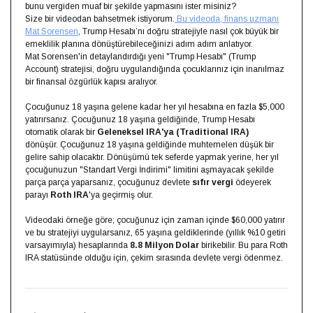
bunu vergiden muaf bir şekilde yapmasını ister misiniz?
Size bir videodan bahsetmek istiyorum.
Bu videoda, finans uzmanı
Mat Sorensen
, Trump Hesabı’nı doğru stratejiyle nasıl çok büyük bir
emeklilik planına dönüştürebileceğinizi adım adım anlatıyor.
Mat Sorensen'in detaylandırdığı yeni "Trump Hesabı" (Trump
Account) stratejisi, doğru uygulandığında çocuklarınız için inanılmaz
bir finansal özgürlük kapısı aralıyor.
Çocuğunuz 18 yaşına gelene kadar her yıl hesabına en fazla $5,000
yatırırsanız. Çocuğunuz 18 yaşına geldiğinde, Trump Hesabı
otomatik olarak bir
Geleneksel IRA'ya (Traditional IRA)
dönüşür. Çocuğunuz 18 yaşına geldiğinde muhtemelen düşük bir
gelire sahip olacaktır. Dönüşümü tek seferde yapmak yerine, her yıl
çocuğunuzun "Standart Vergi İndirimi" limitini aşmayacak şekilde
parça parça yaparsanız, çocuğunuz devlete
sıfır vergi
ödeyerek
parayı
Roth IRA
'ya geçirmiş olur.
Videodaki örneğe göre; çocuğunuz için zaman içinde $60,000 yatırır
ve bu stratejiyi uygularsanız, 65 yaşına geldiklerinde (yıllık %10 getiri
varsayımıyla) hesaplarında
8.8 Milyon Dolar
birikebilir. Bu para Roth
IRA statüsünde olduğu için, çekim sırasında devlete vergi ödenmez.