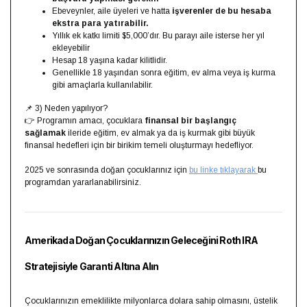
Ebeveynler, aile üyeleri ve hatta
işverenler de bu hesaba
ekstra para yatırabilir.
Yıllık ek katkı limiti $5,000’dır. Bu parayı aile isterse her yıl
ekleyebilir
Hesap 18 yaşına kadar kilitlidir.
Genellikle 18 yaşından sonra eğitim, ev alma veya iş kurma
gibi amaçlarla kullanılabilir.
📌 3) Neden yapılıyor?
👉 Programın amacı, çocuklara
finansal bir başlangıç
sağlamak
ileride eğitim, ev almak ya da iş kurmak gibi büyük
finansal hedefleri için bir birikim temeli oluşturmayı hedefliyor.
2025 ve sonrasında doğan çocuklarınız için
bu linke tıklayarak
bu
programdan yararlanabilirsiniz.
Amerikada Doğan Çocuklarınızın Geleceğini Roth IRA
Stratejisiyle Garanti Altına Alın
Çocuklarınızın emeklilikte milyonlarca dolara sahip olmasını, üstelik