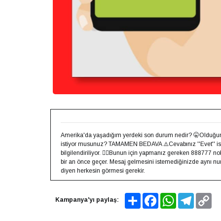
Amerika'da yaşadığım yerdeki son durum nedir? 🤫Olduğun
istiyor musunuz? TAMAMEN BEDAVA ⚠️Cevabınız ''Evet'' ise
bilgilendiriliyor. 👍🏻Bunun için yapmanız gereken 888777 
bir an önce geçer. Mesaj gelmesini istemediğinizde aynı 
diyen herkesin görmesi gerekir.
Share
Facebook
WhatsApp
Telegram
Co
Kampanya'yı paylaş:
Lin