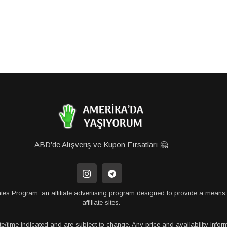
ABD’de Alışveriş ve Kupon Fırsatları 🤗
tes Program, an affiliate advertising program designed to provide a means 
affiliate sites.
te/time indicated and are subject to change. Any price and availability info