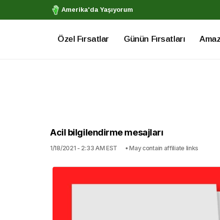
Amerika'da Yaşıyorum
Özel Fırsatlar
Günün Fırsatları
Amazo
Acil bilgilendirme mesajları
1/18/2021 - 2:33 AM EST
• May contain affiliate links