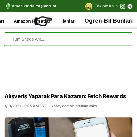
Amerika'da Yaşıyorum
Takipte kalın
👉
Ögren-Bil Bunları
rı
Amazon Fırsatları
İlanlar
Alışveriş Yaparak Para Kazanın: Fetch Rewards
1/18/2021 - 2:05 AM EST
• May contain affiliate links