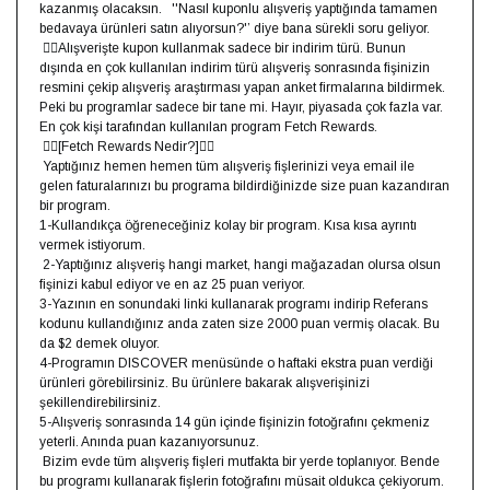
kazanmış olacaksın. ⁣ ⁣ ''Nasıl kuponlu alışveriş yaptığında tamamen
bedavaya ürünleri satın alıyorsun?'’ diye bana sürekli soru geliyor.⁣
⁣ 👉🏻Alışverişte kupon kullanmak sadece bir indirim türü. Bunun
dışında en çok kullanılan indirim türü alışveriş sonrasında fişinizin
resmini çekip alışveriş araştırması yapan anket firmalarına bildirmek. ⁣
Peki bu programlar sadece bir tane mi. Hayır, piyasada çok fazla var.
En çok kişi tarafından kullanılan program Fetch Rewards. ⁣
⁣ 👇🏻[Fetch Rewards Nedir?]👇🏻⁣
⁣ Yaptığınız hemen hemen tüm alışveriş fişlerinizi veya email ile
gelen faturalarınızı bu programa bildirdiğinizde size puan kazandıran
bir program.⁣ ⁣
1-Kullandıkça öğreneceğiniz kolay bir program. Kısa kısa ayrıntı
vermek istiyorum. ⁣
⁣ 2-Yaptığınız alışveriş hangi market, hangi mağazadan olursa olsun
fişinizi kabul ediyor ve en az 25 puan veriyor.⁣ ⁣
3-Yazının en sonundaki linki kullanarak programı indirip Referans
kodunu kullandığınız anda zaten size 2000 puan vermiş olacak. Bu
da $2 demek oluyor.⁣ ⁣
4-Programın DISCOVER menüsünde o haftaki ekstra puan verdiği
ürünleri görebilirsiniz. Bu ürünlere bakarak alışverişinizi
şekillendirebilirsiniz.⁣ ⁣
5-Alışveriş sonrasında 14 gün içinde fişinizin fotoğrafını çekmeniz
yeterli. Anında puan kazanıyorsunuz.⁣
⁣ Bizim evde tüm alışveriş fişleri mutfakta bir yerde toplanıyor. Bende
bu programı kullanarak fişlerin fotoğrafını müsait oldukca çekiyorum.