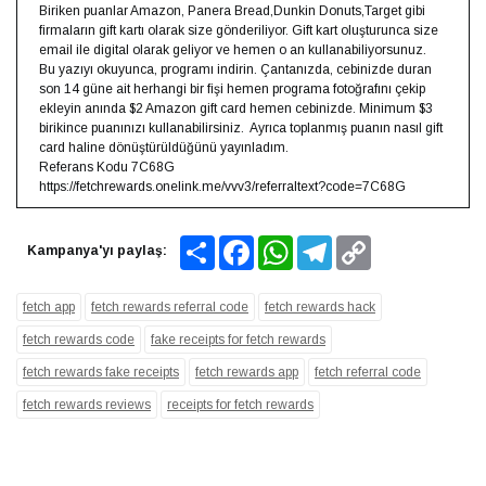
Biriken puanlar Amazon, Panera Bread,Dunkin Donuts,Target gibi
firmaların gift kartı olarak size gönderiliyor. Gift kart oluşturunca size
email ile digital olarak geliyor ve hemen o an kullanabiliyorsunuz.⁣ ⁣
Bu yazıyı okuyunca, programı indirin. Çantanızda, cebinizde duran
son 14 güne ait herhangi bir fişi hemen programa fotoğrafını çekip
ekleyin anında $2 Amazon gift card hemen cebinizde. Minimum $3
birikince puanınızı kullanabilirsiniz.⁣ ⁣ Ayrıca toplanmış puanın nasıl gift
card haline dönüştürüldüğünü yayınladım.
Referans Kodu 7C68G
https://fetchrewards.onelink.me/vvv3/referraltext?code=7C68G
Share
Facebook
WhatsApp
Telegram
Copy
Kampanya'yı paylaş:
Link
fetch app
fetch rewards referral code
fetch rewards hack
fetch rewards code
fake receipts for fetch rewards
fetch rewards fake receipts
fetch rewards app
fetch referral code
fetch rewards reviews
receipts for fetch rewards