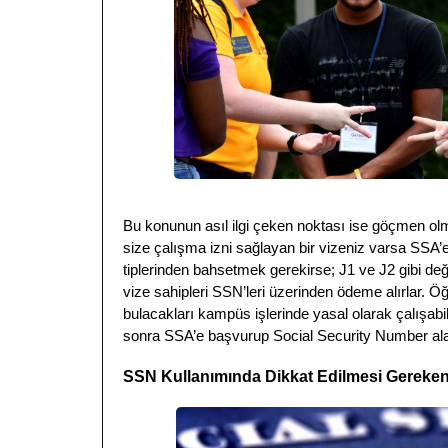
Bu konunun asıl ilgi çeken noktası ise göçmen ol
size çalışma izni sağlayan bir vizeniz varsa SSA’
tiplerinden bahsetmek gerekirse; J1 ve J2 gibi değ
vize sahipleri SSN’leri üzerinden ödeme alırlar. Öğ
bulacakları kampüs işlerinde yasal olarak çalışabilir
sonra SSA’e başvurup Social Security Number alab
SSN Kullanımında Dikkat Edilmesi Gereke