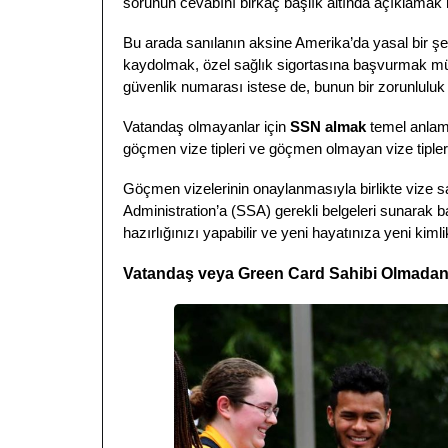
sorunun cevabını birkaç başlık altında açıklam
Bu arada sanılanın aksine Amerika’da yasal bir ş
kaydolmak, özel sağlık sigortasına başvurmak mü
güvenlik numarası istese de, bunun bir zorunluluk
Vatandaş olmayanlar için
SSN almak
temel anlamd
göçmen vize tipleri ve göçmen olmayan vize tipleri i
Göçmen vizelerinin onaylanmasıyla birlikte vize s
Administration’a (SSA) gerekli belgeleri sunarak
hazırlığınızı yapabilir ve yeni hayatınıza yeni kiml
Vatandaş veya Green Card Sahibi Olmada