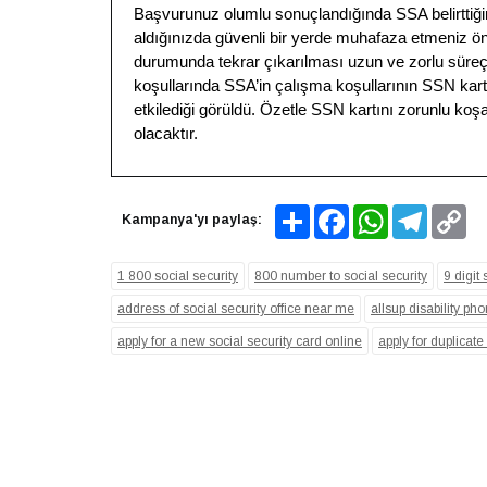
Başvurunuz olumlu sonuçlandığında SSA belirttiğin
aldığınızda güvenli bir yerde muhafaza etmeniz ön
durumunda tekrar çıkarılması uzun ve zorlu süre
koşullarında SSA’in çalışma koşullarının SSN kart
etkilediği görüldü. Özetle SSN kartını zorunlu koş
olacaktır.
Share
Facebook
WhatsApp
Telegram
Co
Kampanya'yı paylaş:
Lin
1 800 social security
800 number to social security
9 digit
address of social security office near me
allsup disability p
apply for a new social security card online
apply for duplicate