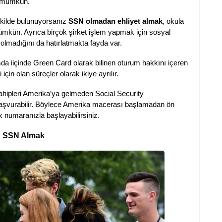
ak mümkün.
ekilde bulunuyorsanız
SSN olmadan ehliyet almak
, okula
mkün. Ayrıca birçok şirket işlem yapmak için sosyal
 olmadığını da hatırlatmakta fayda var.
a iiçinde Green Card olarak bilinen oturum hakkını içeren
çin olan süreçler olarak ikiye ayrılır.
ahipleri Amerika’ya gelmeden Social Security
 başvurabilir. Böylece Amerika macerası başlamadan ön
ik numaranızla başlayabilirsiniz.
n SSN Almak