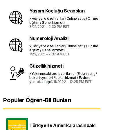
Yaşam Koçluğu Seansları
>Her yere özel ilanlar (Online satış / Online
eğitim / Genel hizmet)
8/21/2021 - 2:30 PM EST
Numeroloji Analizi
>Her yere özel ilanlar (Online satış / Online
eğitim / Genel hizmet)
1/23/2021 - 7:37 AM EST
Güzellik hizmeti
>Yakınımdakilere özel ilanlar (Elden satış /
Lokal iş yerleri / Lokal hizmet / Evden
yemek satışı)
1/11/2022 - 12:25 PM EST
Popüler Öğren-Bil Bunları
Türkiye ile Amerika arasındaki