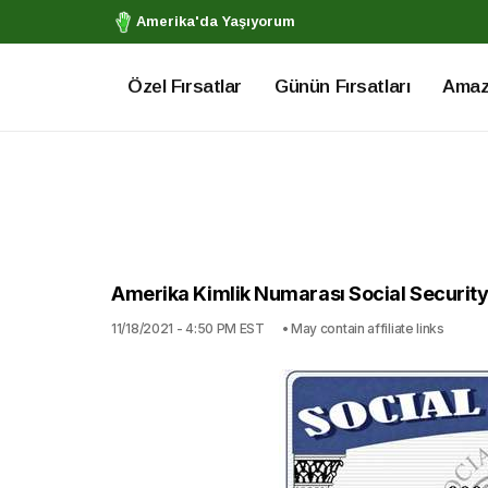
Amerika'da Yaşıyorum
Özel Fırsatlar
Günün Fırsatları
Amazo
Amerika Kimlik Numarası Social Securit
11/18/2021 - 4:50 PM EST
• May contain affiliate links