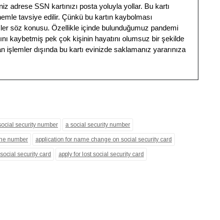
iz adrese SSN kartınızı posta yoluyla yollar. Bu kartı
emle tavsiye edilir. Çünkü bu kartın kaybolması
çler söz konusu. Özellikle içinde bulunduğumuz pandemi
ını kaybetmiş pek çok kişinin hayatını olumsuz bir şekilde
an işlemler dışında bu kartı evinizde saklamanız yararınıza
py
k
 social security number
a social security number
hone number
application for name change on social security card
 social security card
apply for lost social security card