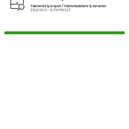
Yakınında İş arayan / Yakınındakilere İş verenler
2/09/2021 - 9:59 PM EST