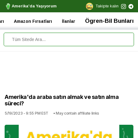
Amerika'da Yaşıyorum
Takipte kalın
Ögren-Bil Bunları
rı
Amazon Fırsatları
İlanlar
Amerika'da araba satın almak ve satın alma
süreci?
5/19/2023 - 9:55 PM EST
• May contain affiliate links