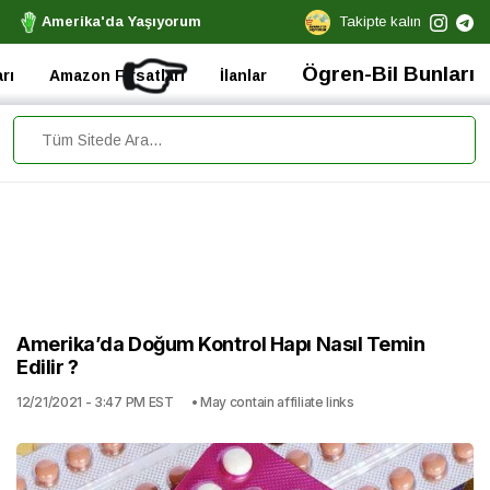
Amerika'da Yaşıyorum
Takipte kalın
👉
Ögren-Bil Bunları
rı
Amazon Fırsatları
İlanlar
Amerika’da Doğum Kontrol Hapı Nasıl Temin
Edilir ?
12/21/2021 - 3:47 PM EST
• May contain affiliate links