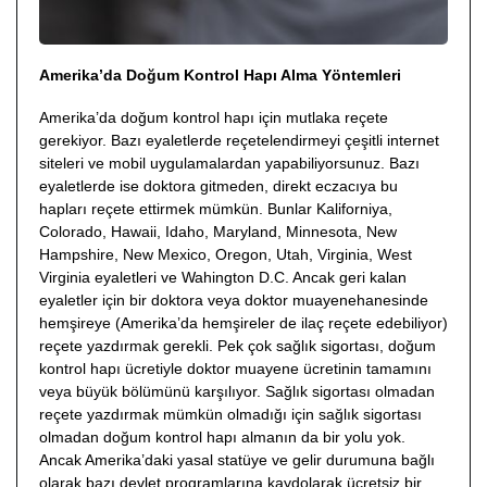
Amerika’da Doğum Kontrol Hapı Alma Yöntemleri
Amerika’da doğum kontrol hapı için mutlaka reçete
gerekiyor. Bazı eyaletlerde reçetelendirmeyi çeşitli internet
siteleri ve mobil uygulamalardan yapabiliyorsunuz. Bazı
eyaletlerde ise doktora gitmeden, direkt eczacıya bu
hapları reçete ettirmek mümkün. Bunlar Kaliforniya,
Colorado, Hawaii, Idaho, Maryland, Minnesota, New
Hampshire, New Mexico, Oregon, Utah, Virginia, West
Virginia eyaletleri ve Wahington D.C. Ancak geri kalan
eyaletler için bir doktora veya doktor muayenehanesinde
hemşireye (Amerika’da hemşireler de ilaç reçete edebiliyor)
reçete yazdırmak gerekli. Pek çok sağlık sigortası, doğum
kontrol hapı ücretiyle doktor muayene ücretinin tamamını
veya büyük bölümünü karşılıyor. Sağlık sigortası olmadan
reçete yazdırmak mümkün olmadığı için sağlık sigortası
olmadan doğum kontrol hapı almanın da bir yolu yok.
Ancak Amerika’daki yasal statüye ve gelir durumuna bağlı
olarak bazı devlet programlarına kaydolarak ücretsiz bir