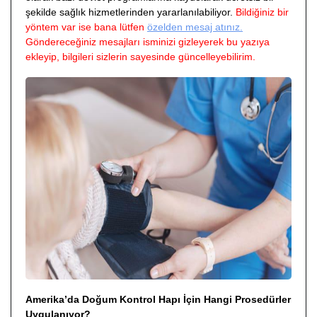
şekilde sağlık hizmetlerinden yararlanılabiliyor.
Bildiğiniz bir
yöntem var ise bana lütfen
özelden mesaj atınız.
Göndereceğiniz mesajları isminizi gizleyerek bu yazıya
ekleyip, bilgileri sizlerin sayesinde güncelleyebilirim.
Amerika’da Doğum Kontrol Hapı İçin Hangi Prosedürler
Uygulanıyor?