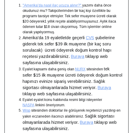
"Amerika'da nasıl ilaç ucuza alınır?"
yazımı daha önce
okudunuz mu? Takipcilerimden bir kaç kişi özellikle bu
programı tavsiye etmişler. Tek sefer muayene ücreti olarak
$20 ödeyerek1 yıllık reçete alabiliyormuşsunuz. Aylık ilaca
ödenen tutar $18 civarı oluyormuş. Tüm işlemler online
olarak yapılıyormuş.
Amerika'da 19 eyaletletde geçerli
CVS
şubelerine
giderek tek sefer $39 ilk muayene (bir kaç soru
sorulacak) ücreti ödeyerek doğum kontrol hapı
reçetesi yazdırabilirsiniz.
Buraya
tıklayıp web
sayfasına ulaşabilirsiniz.
tek
Eyalet kapsamı daha geniş olan
NURX
sitesinden
sefer $15 ilk muayene ücreti ödeyerek doğum kontrol
hapınızı evinize sipariş verebilirsiniz. Sağlık
sigortası olmayanlarada hizmet veriyor.
Buraya
tıklayıp web sayfasına ulaşabilirsiniz.
Eyalet eyalet konu hakkında resmi bilgi isteyenler
NASPA
linkini öneriyorum.
Wisp
sitesinden doktorlar ile görüşerek reçetenizi yazdırıp en
Sağlık sigortası
yakın eczaneden ilacınızı alabilirsiniz.
olmayanlarada hizmet veriyor.
Buraya
tıklayıp web
sayfasına ulaşabilirsiniz.