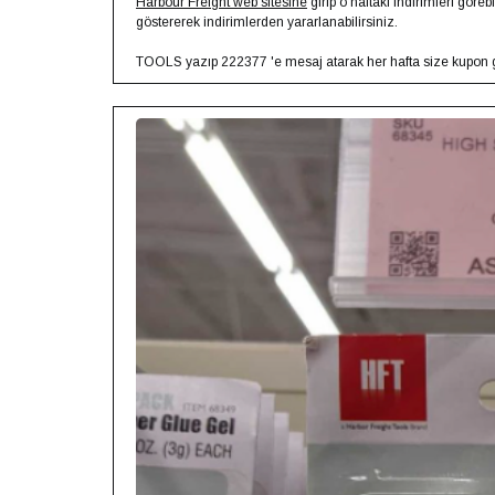
Harbour Freight web sitesine
girip o haftaki indirimleri gö
göstererek indirimlerden yararlanabilirsiniz.
TOOLS yazıp 222377 'e mesaj atarak her hafta size kupon ge