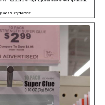
rebilir ve mağazada bulunmayan kuponları telefonun ekran görüntüsünü
lmesini isteyebilirsiniz.