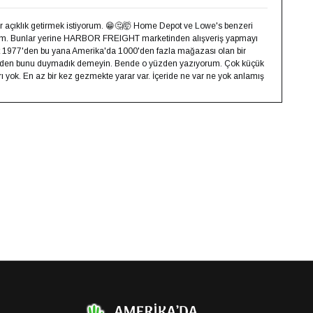
r açıklık getirmek istiyorum. 😁🤔🤯 Home Depot ve Lowe's benzeri
rum. Bunlar yerine HARBOR FREIGHT marketinden alışveriş yapmayı
ght 1977'den bu yana Amerika'da 1000'den fazla mağazası olan bir
z neden bunu duymadık demeyin. Bende o yüzden yazıyorum. Çok küçük
rı yok. En az bir kez gezmekte yarar var. İçeride ne var ne yok anlamış
py
k