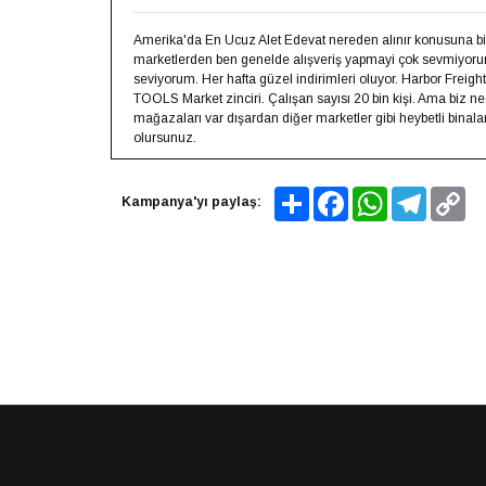
Amerika'da En Ucuz Alet Edevat nereden alınır konusuna bi
marketlerden ben genelde alışveriş yapmayi çok sevmiyo
seviyorum. Her hafta güzel indirimleri oluyor. Harbor Frei
TOOLS Market zinciri. Çalışan sayısı 20 bin kişi. Ama bi
mağazaları var dışardan diğer marketler gibi heybetli binala
olursunuz.
Share
Facebook
WhatsApp
Telegram
Co
Kampanya'yı paylaş:
Lin