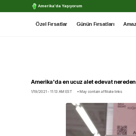
Amerika'da Yaşıyorum
Özel Fırsatlar
Günün Fırsatları
Amazo
Amerika'da en ucuz alet edevat nereden 
1/19/2021 - 11:13 AM EST
• May contain affiliate links