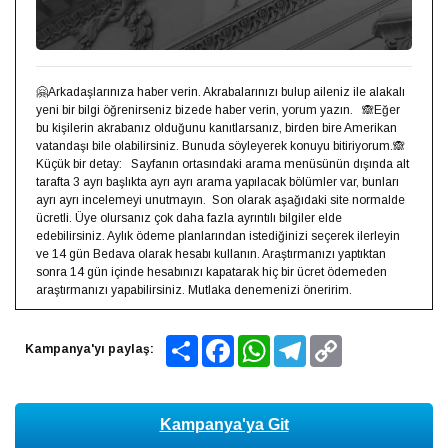
🤗Arkadaşlarınıza haber verin. Akrabalarınızı bulup aileniz ile alakalı
yeni bir bilgi öğrenirseniz bizede haber verin, yorum yazın.⁣ ⁣ ⁣ 🙈Eğer
bu kişilerin akrabanız olduğunu kanıtlarsanız, birden bire Amerikan
vatandaşı bile olabilirsiniz. Bunuda söyleyerek konuyu bitiriyorum.🙈⁣ ⁣ ⁣
Küçük bir detay: ⁣ ⁣ Sayfanın ortasındaki arama menüsünün dışında alt
tarafta 3 ayrı başlıkta ayrı ayrı arama yapılacak bölümler var, bunları
ayrı ayrı incelemeyi unutmayın.⁣ ⁣
Son olarak aşağıdaki site normalde
ücretli. Üye olursanız çok daha fazla ayrıntılı bilgiler elde
edebilirsiniz. Aylık ödeme planlarından istediğinizi seçerek ilerleyin
ve 14 gün Bedava olarak hesabı kullanın. Araştırmanızı yaptıktan
sonra 14 gün içinde hesabınızı kapatarak hiç bir ücret ödemeden
araştırmanızı yapabilirsiniz. Mutlaka denemenizi öneririm.
Share
Facebook
WhatsApp
Telegram
Copy
Kampanya'yı paylaş:
Link
Kampanya'ya Git