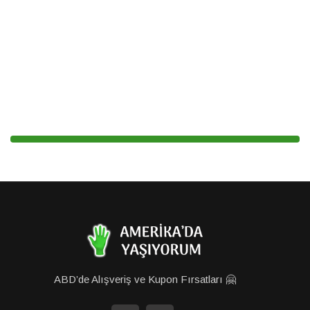
ABD’de Alışveriş ve Kupon Fırsatları 🤗