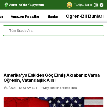
Amerika'da Yaşıyorum
Takipte kalın
Ögren-Bil Bunları
rı
Amazon Fırsatları
İlanlar
Amerika'ya Eskiden Göç Etmiş Akrabanız Varsa
Öğrenin, Vatandaşlık Alın!
1/19/2021 - 10:53 AM EST
• May contain affiliate links