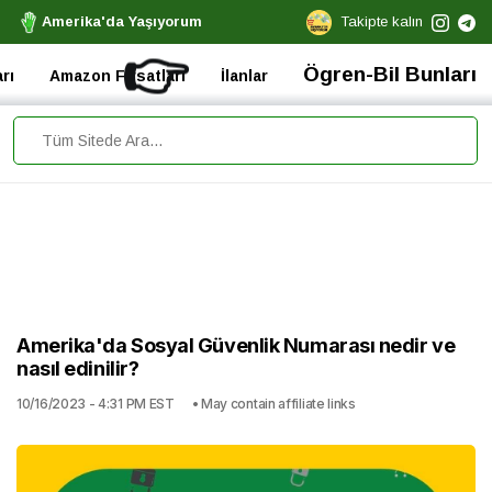
Amerika'da Yaşıyorum
Takipte kalın
👉
Ögren-Bil Bunları
rı
Amazon Fırsatları
İlanlar
Amerika'da Sosyal Güvenlik Numarası nedir ve
nasıl edinilir?
10/16/2023 - 4:31 PM EST
• May contain affiliate links