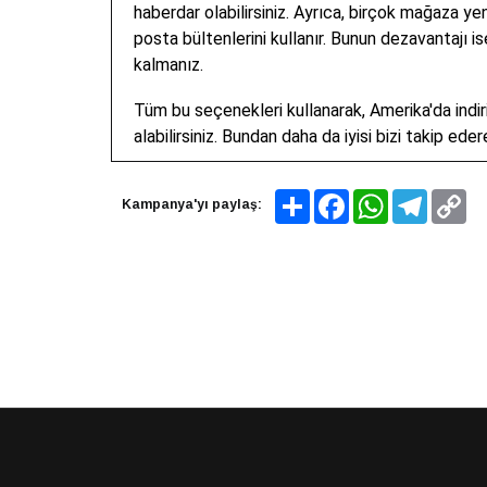
haberdar olabilirsiniz. Ayrıca, birçok mağaza yen
posta bültenlerini kullanır. Bunun dezavantajı
kalmanız.
Tüm bu seçenekleri kullanarak, Amerika'da indirim 
alabilirsiniz. Bundan daha da iyisi bizi takip eder
Share
Facebook
WhatsApp
Telegram
Co
Kampanya'yı paylaş:
Lin