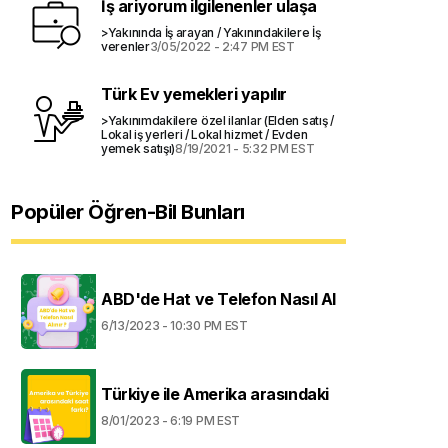
İş ariyorum ilgilenenler ulaşa
>Yakınında İş arayan / Yakınındakilere İş
verenler
3/05/2022 - 2:47 PM EST
Türk Ev yemekleri yapılır
>Yakınımdakilere özel ilanlar (Elden satış /
Lokal iş yerleri / Lokal hizmet / Evden
yemek satışı)
8/19/2021 - 5:32 PM EST
Popüler Öğren-Bil Bunları
ABD'de Hat ve Telefon Nasıl Al
6/13/2023 - 10:30 PM EST
Türkiye ile Amerika arasındaki
8/01/2023 - 6:19 PM EST