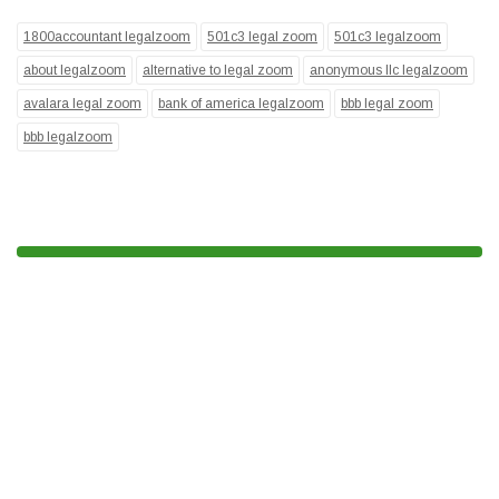
1800accountant legalzoom
501c3 legal zoom
501c3 legalzoom
about legalzoom
alternative to legal zoom
anonymous llc legalzoom
avalara legal zoom
bank of america legalzoom
bbb legal zoom
bbb legalzoom