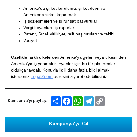
Amerika’da şirket kurulumu, şirket devri ve
Amerikada şirket kapatmak
İş sözleşmeleri ve iş ruhsat başvuruları
Vergi beyanları, iş raporları
Patent, Sınai Mülkiyet, telif başvuruları ve takibi
Vasiyet
Özellikle farklı ülkelerden Amerika’ya gelen veya ülkesinden
Amerika’ya iş yapmak isteyenler için bu tür platformlar
oldukça faydalı. Konuyla ilgili daha fazla bilgi almak
isterseniz
LegalZoom
adresini ziyaret edebilirsiniz.
Share
Facebook
WhatsApp
Telegram
Copy
Kampanya'yı paylaş:
Link
Kampanya'ya Git