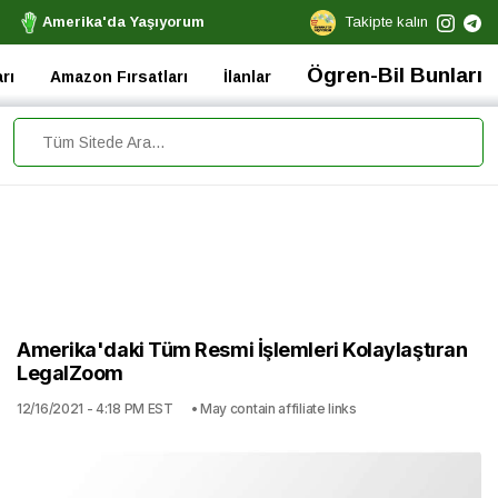
Amerika'da Yaşıyorum
Takipte kalın
Ögren-Bil Bunları
rı
Amazon Fırsatları
İlanlar
Amerika'daki Tüm Resmi İşlemleri Kolaylaştıran
LegalZoom
12/16/2021 - 4:18 PM EST
• May contain affiliate links