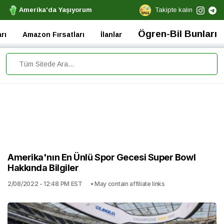
Amerika'da Yaşıyorum
Takipte kalın
Ögren-Bil Bunları
rı
Amazon Fırsatları
İlanlar
Amerika'nın En Ünlü Spor Gecesi Super Bowl
Hakkında Bilgiler
2/08/2022 - 12:48 PM EST
• May contain affiliate links