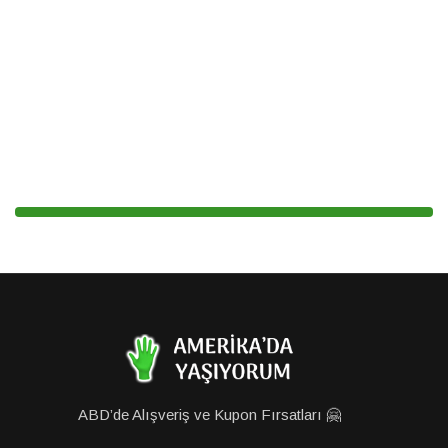
ABD’de Alışveriş ve Kupon Fırsatları 🤗