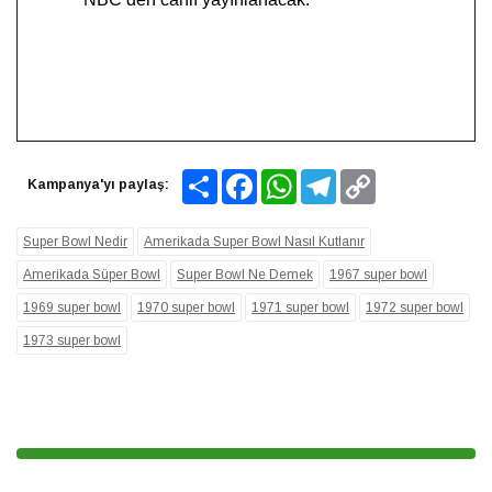
Share
Facebook
WhatsApp
Telegram
Copy
Kampanya'yı paylaş:
Link
Super Bowl Nedir
Amerikada Super Bowl Nasıl Kutlanır
Amerikada Süper Bowl
Super Bowl Ne Demek
1967 super bowl
1969 super bowl
1970 super bowl
1971 super bowl
1972 super bowl
1973 super bowl