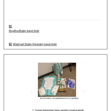
3️⃣
BuyBuyBaby kayıt linki
4️⃣
Walmart Baby Registry kayıt linki