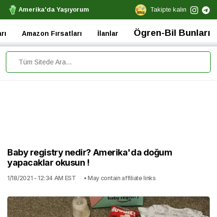
Amerika'da Yaşıyorum
Takipte kalın
Ögren-Bil Bunları
rı
Amazon Fırsatları
İlanlar
Baby registry nedir? Amerika'da doğum
yapacaklar okusun !
1/18/2021 - 12:34 AM EST
• May contain affiliate links