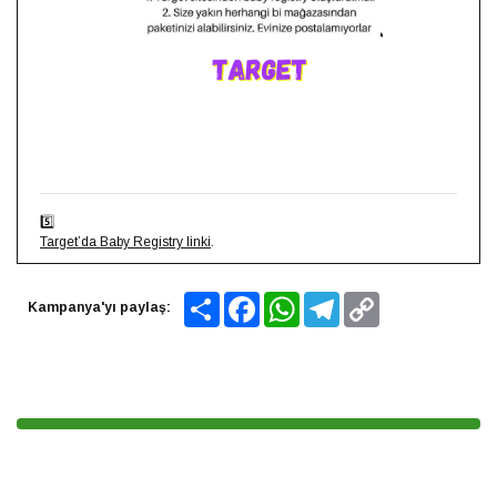
5️⃣
Target’da Baby Registry linki
.
Share
Facebook
WhatsApp
Telegram
Copy
Kampanya'yı paylaş:
Link