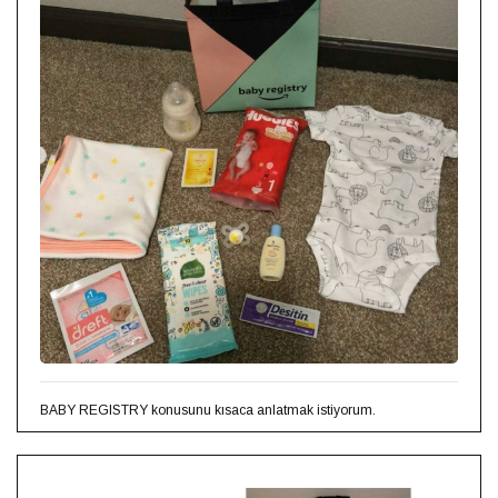
BABY REGISTRY konusunu kısaca anlatmak istiyorum.⁣⁣ ⁣⁣