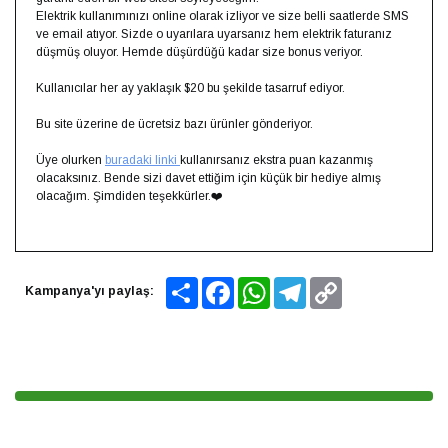
⁣Elektrik kullanımınızı online olarak izliyor ve size belli saatlerde SMS
ve email atıyor. Sizde o uyarılara uyarsanız hem elektrik faturanız
düşmüş oluyor. Hemde düşürdüğü kadar size bonus veriyor. ⁣
Kullanıcılar her ay yaklaşık $20 bu şekilde tasarruf ediyor.
Bu site üzerine de ücretsiz bazı ürünler gönderiyor.
Üye olurken
buradaki linki
kullanırsanız ekstra puan kazanmış
olacaksınız. Bende sizi davet ettiğim için küçük bir hediye almış
olacağım. Şimdiden teşekkürler.❤️⁣
Share
Facebook
WhatsApp
Telegram
Copy
Kampanya'yı paylaş:
Link