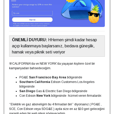
ÖNEMLİ DUYURU:
HHemen şimdi kadar hesap
açıp kullanmaya başlarsanız, bedava güneşlik,
hamak veya piknik seti veriyor
🌸CALIFORNIA’da ve NEW YORK'da yaşayan kişilere özel bir
kampanyadan bahsedeceğim.
PG&E
San Francisco Bay Area
bölgesinde
Southern California
Edison Customers Los Angeles
bölgesinde
San Diego
Gas & Electric San Diego bölgesinde
Con Edıson
New York
bölgesinde hizmet veren firmalardır.
‘’Elektrik ve gaz aboneligim bu 4 firmadan biri’’ diyorsanız ( PG&E ,
SCE, Con Edison veya SDG&E ) ayda size en az $10 geri geleceğini
garanti eden bir web sitesi söyleyeceğim.⁣