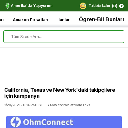
Amerika'da Yaşıyorum
Takipte kalın
Ögren-Bil Bunları
rı
Amazon Fırsatları
İlanlar
California, Texas ve New York'daki takipçilere
için kampanya
1/20/2021 - 8:14 PM EST
• May contain affiliate links