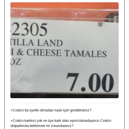
⭐Costco’da üyelik olmadan nasıl içeri girebilirsiniz?⁣⁣
⭐Costco kartınız yok ve üye kartı olan eşiniz/arkadaşınızı Costco
otoparkında beklemek mi zorundasınız?⁣⁣