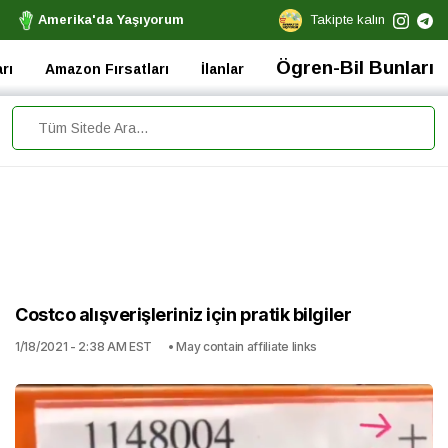
Amerika'da Yaşıyorum
Takipte kalın
Ögren-Bil Bunları
rı
Amazon Fırsatları
İlanlar
Costco alışverişleriniz için pratik bilgiler
1/18/2021 - 2:38 AM EST
• May contain affiliate links