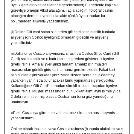
üyelik gerektirirken bazılarında gerektirmiyor) Bu nedenle kapıdaki
görevliye örneğin Alkol alacağım, ilaç alacağım, fotoğraf baskısı
alacağım demeniz yeterli olacaktır çünkü üye olmadan bu
bölümlerden alışveriş yapabilirsiniz. ⁣⁣
🌼Online Gift card satan sitelerden gift card satın alabilir bunlarla
alışveriş için Costco üyeliğiniz olmadan gidebilir ve alışveriş
yapabilirsiniz.⁣⁣
🌼Daha önce Costco alışverişiniz sırasında Costco Shop Card (Gift
Card) satın alabilir ve o kartı kapıdan girerken göstererek içeriye
girebilirsiniz.⁣ Ama alışverişinizi tamamlamanız için müşteri
masasından günlük giriş kartı almanız gerekmektedir. Fakat kart
sahibi olan eşiniz/arkadaşınız zaten sizden sonra gelip ödemeyi
yaparken yanınızda bulunacaksa bunu yapmanıza gerek yoktur.
Kullandığınız Gift Card’ı atmadan sürekli bu kartla kapıdan içeriye
girebilirsiniz. Müşteri masasından günlük kart alımı aynı isimle yılda
2 defa ile limitlenmiş olsada Costco’nun buna göz yumduğunu
unutmayın.⁣⁣
⭐Peki, Costco’ya gitmeden ve hesabınız olmadan nasıl alışveriş
yapabilirsiniz?⁣⁣
Online olarak Instacart veya Costco business (bununla alakalı bir yazı