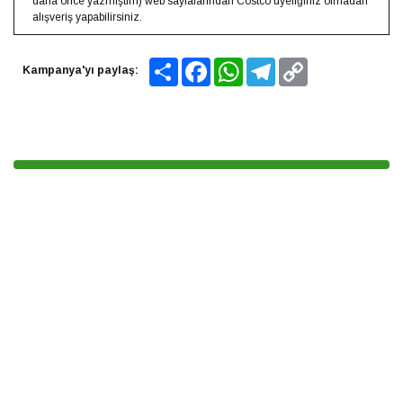
daha önce yazmıştım) web sayfalarından Costco üyeliğiniz olmadan
alışveriş yapabilirsiniz.⁣⁣
Share
Facebook
WhatsApp
Telegram
Copy
Kampanya'yı paylaş:
Link