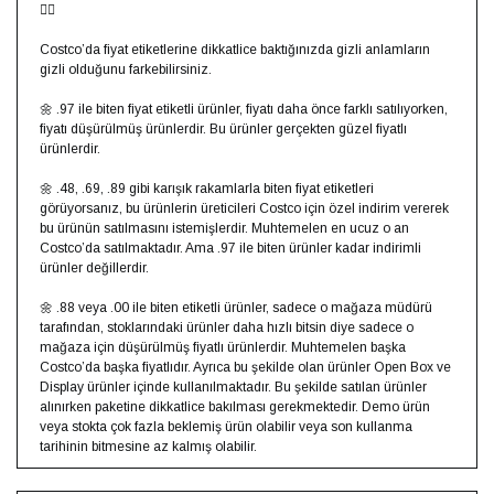
👇🏻⁣⁣
Costco’da fiyat etiketlerine dikkatlice baktığınızda gizli anlamların
gizli olduğunu farkebilirsiniz.⁣⁣
🌼 .97 ile biten fiyat etiketli ürünler, fiyatı daha önce farklı satılıyorken,
fiyatı düşürülmüş ürünlerdir. Bu ürünler gerçekten güzel fiyatlı
ürünlerdir.⁣⁣
🌼 .48, .69, .89 gibi karışık rakamlarla biten fiyat etiketleri
görüyorsanız, bu ürünlerin üreticileri Costco için özel indirim vererek
bu ürünün satılmasını istemişlerdir. Muhtemelen en ucuz o an
Costco’da satılmaktadır. Ama .97 ile biten ürünler kadar indirimli
ürünler değillerdir.⁣⁣
🌼 .88 veya .00 ile biten etiketli ürünler, sadece o mağaza müdürü
tarafından, stoklarındaki ürünler daha hızlı bitsin diye sadece o
mağaza için düşürülmüş fiyatlı ürünlerdir. Muhtemelen başka
Costco’da başka fiyatlıdır. Ayrıca bu şekilde olan ürünler Open Box ve
Display ürünler içinde kullanılmaktadır. Bu şekilde satılan ürünler
alınırken paketine dikkatlice bakılması gerekmektedir. Demo ürün
veya stokta çok fazla beklemiş ürün olabilir veya son kullanma
tarihinin bitmesine az kalmış olabilir.⁣⁣