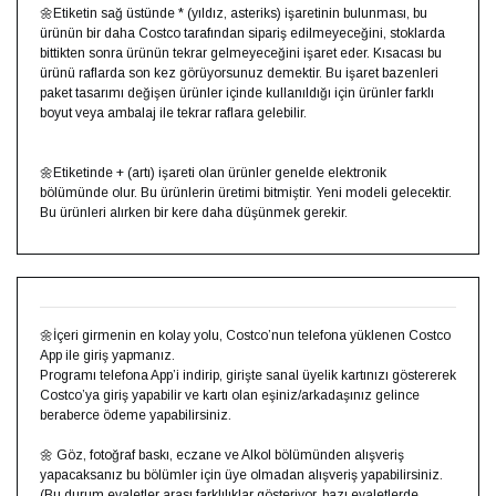
🌼Etiketin sağ üstünde * (yıldız, asteriks) işaretinin bulunması, bu
ürünün bir daha Costco tarafından sipariş edilmeyeceğini, stoklarda
bittikten sonra ürünün tekrar gelmeyeceğini işaret eder. Kısacası bu
ürünü raflarda son kez görüyorsunuz demektir. Bu işaret bazenleri
paket tasarımı değişen ürünler içinde kullanıldığı için ürünler farklı
boyut veya ambalaj ile tekrar raflara gelebilir. ⁣⁣
🌼Etiketinde + (artı) işareti olan ürünler genelde elektronik
bölümünde olur. Bu ürünlerin üretimi bitmiştir. Yeni modeli gelecektir.
Bu ürünleri alırken bir kere daha düşünmek gerekir.⁣⁣
🌼İçeri girmenin en kolay yolu, Costco’nun telefona yüklenen Costco
App ile giriş yapmanız.⁣⁣
Programı telefona App’i indirip, girişte sanal üyelik kartınızı göstererek
Costco’ya giriş yapabilir ve kartı olan eşiniz/arkadaşınız gelince
beraberce ödeme yapabilirsiniz.⁣⁣
🌼 ⁣⁣Göz, fotoğraf baskı, eczane ve Alkol bölümünden alışveriş
yapacaksanız bu bölümler için üye olmadan alışveriş yapabilirsiniz.
(Bu durum eyaletler arası farklılıklar gösteriyor, bazı eyaletlerde