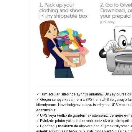
✓ Tüm soruları sitesinde ayrıntılı anlatmış. Bir şey olursa di
✓ Geçen seneye kadar hem USPS hem UPS ile çalışıyorlar
bilemiyorum. Hazırladığınız kutuyu istediğiniz UPS’e bıraka
edebilirsiniz.
✓ UPS veya FedEx ile göndermek isterseniz, derneğe e-mail
✓ Evinizde printer yoksa haber verirseniz size basılmış etike
✓ Eğer bağış makbuzu da alıp vergiden düşmek istiyorsanız say
eklediklerinizi yazıp bağışı 2020 yılı içinde yaptığınıza da