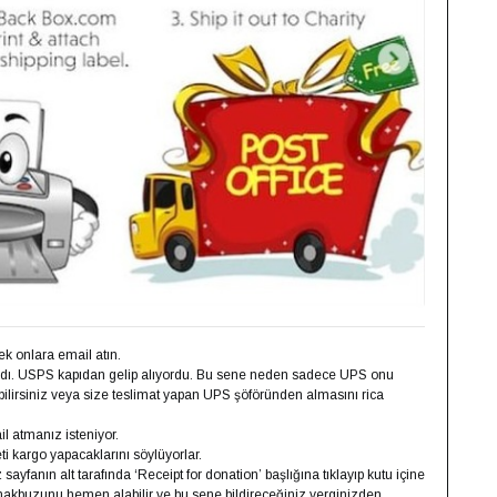
rek onlara email atın.
dı. USPS kapıdan gelip alıyordu. Bu sene neden sadece UPS onu
bilirsiniz veya size teslimat yapan UPS şöföründen almasını rica
 atmanız isteniyor.
ti kargo yapacaklarını söylüyorlar.
fanın alt tarafında ‘Receipt for donation’ başlığına tıklayıp kutu içine
ir makbuzunu hemen alabilir ve bu sene bildireceğiniz verginizden