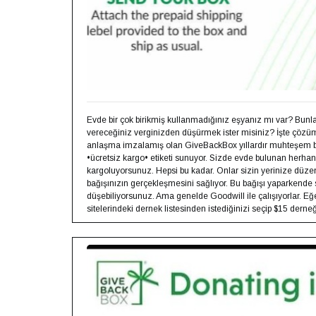
Evde bir çok birikmiş kullanmadığınız eşyanız mı var? Bunları
vereceğiniz verginizden düşürmek ister misiniz? İşte çözüm
anlaşma imzalamış olan GiveBackBox yıllardır muhteşem bir
•ücretsiz kargo• etiketi sunuyor. Sizde evde bulunan herhan
kargoluyorsunuz. Hepsi bu kadar. Onlar sizin yerinize düzenl
bağışınızın gerçekleşmesini sağlıyor. Bu bağışı yaparkende 
düşebiliyorsunuz. Ama genelde Goodwill ile çalışıyorlar. Eğe
sitelerindeki dernek listesinden istediğinizi seçip $15 dern