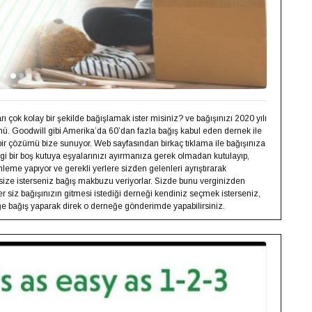
 çok kolay bir şekilde bağışlamak ister misiniz? ve bağışınızı 2020 yılı
ü. Goodwill gibi Amerika’da 60’dan fazla bağış kabul eden dernek ile
 çözümü bize sunuyor. Web sayfasından birkaç tıklama ile bağışınıza
gi bir boş kutuya eşyalarınızı ayırmanıza gerek olmadan kutulayıp,
eme yapıyor ve gerekli yerlere sizden gelenleri ayrıştırarak
size isterseniz bağış makbuzu veriyorlar. Sizde bunu verginizden
r siz bağışınızın gitmesi istediği derneği kendiniz seçmek isterseniz,
eğe bağış yaparak direk o derneğe gönderimde yapabilirsiniz.