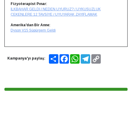
Fizyoterapist Pınar:
İLKBAHAR GELDİ / NEDEN UYURUZ? / UYKUSUZLUK
ÇEKENLERE 12 TAVSİYE / UYUYARAK ZAYIFLAMAK
Amerika'dan Bir Anne:
Dyson V15 Süpürgem Geldi
Share
Facebook
WhatsApp
Telegram
Copy
Kampanya'yı paylaş:
Link