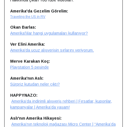
Hakkımda çıkan YouTube videoları:
Amerika'da Gezelim Görelim:
Traveling the US in RV
Okan Barlas:
Amerika'lılar hangi uygulamaları kullanıyor?
Ver Elini Amerika:
Amerika'da ucuz alışverişin sırlarını veriyorum.
Merve Karakan Koç:
Playstation 5 peşinde
Amerika'nın Aslı:
Sürpriz kutudan neler çıktı?
HAPPYNAZO:
Amerika’da indirimli alışveriş rehberi | Fırsatlar, kuponlar,
kampanyalar | Amerika’da yaşam!
Aslı'nın Amerika Hikayesi:
Amerika’nın teknoloji mağazası Micro Center | “Amerika’da