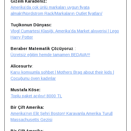
Gizem Karadeniz:
Amerika’da çok ünlü markaları uygun fiyata
almak!/Nordstrom Rack/Markaların Outlet fiyatları/
Tuçikonun Dünyası:
Vlog| Cumartesi Klasiği. Amerika’da Market alışverişi | Lego
Harry Potter
Beraber Matematik Çözüyoruz
:
Ücretsiz eğitim hemde tamamen BEDAVA!!!
Alicesurtv
:
Karşı komşumla sohbet | Mothers Brag about their kids |
Çocuğunu öven kadınlar
Mustafa Köse:
Toplu paket açılışı! 8000 TL
Bir Çift Amerika:
Amerika’nın Elit Şehri Boston! Karavanla Amerika Turu||
Massachusetts Gezisi