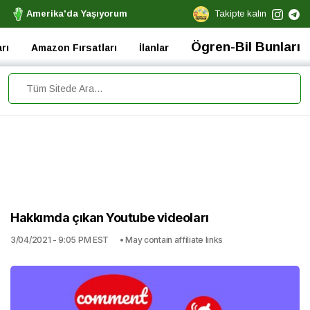
Amerika'da Yaşıyorum
Takipte kalın
Ögren-Bil Bunları
rı
Amazon Fırsatları
İlanlar
Hakkımda çıkan Youtube videoları
3/04/2021 - 9:05 PM EST
• May contain affiliate links