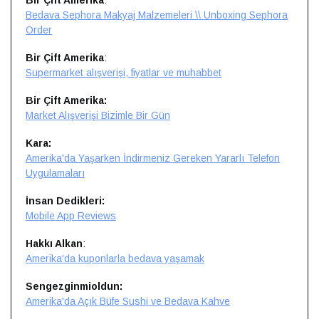
Bir Çift Amerika
:
Bedava Sephora Makyaj Malzemeleri \\ Unboxing Sephora
Order
Bir Çift Amerika
:
Supermarket alışverişi, fiyatlar ve muhabbet
Bir Çift Amerika:
Market Alışverişi Bizimle Bir Gün
Kara:
Amerika'da Yaşarken İndirmeniz Gereken Yararlı Telefon
Uygulamaları
İnsan Dedikleri:
Mobile App Reviews
Hakkı Alkan
:
Amerika'da kuponlarla bedava yaşamak
Sengezginmioldun:
Amerika'da Açık Büfe Sushi ve Bedava Kahve