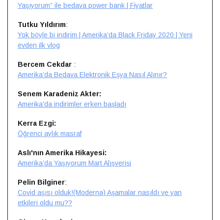
Yaşıyorum” ile bedava power bank | Fiyatlar
Tutku Yıldırım
:
Yok böyle bi indirim | Amerika’da Black Friday 2020 | Yeni
evden ilk vlog
Bercem Cekdar
:
Amerika’da Bedava Elektronik Eşya Nasıl Alınır?
Senem Karadeniz Akter:
Amerika'da indirimler erken başladı
Kerra Ezgi:
Öğrenci aylık masraf
Aslı'nın Amerika Hikayesi:
Amerika’da Yaşıyorum Mart Alışverişi
Pelin Bilginer
:
Covid aşısı olduk!(Moderna) Aşamalar nasıldı ve yan
etkileri oldu mu??