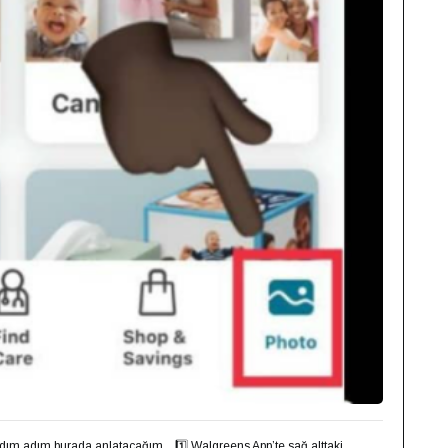
dım adım burada anlatacağım. ⁣ ⁣ 1️⃣ Walgreens App’te sağ alttaki