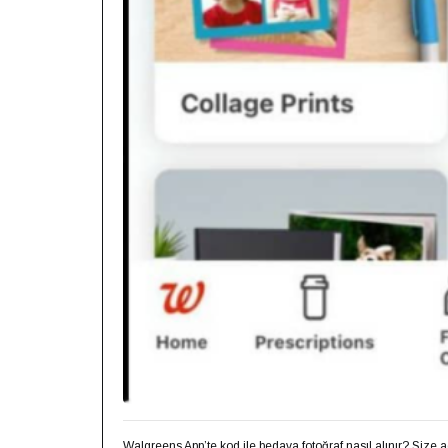
Walgreens App’te kod ile bedava fotoğraf nasıl alınır? Size a