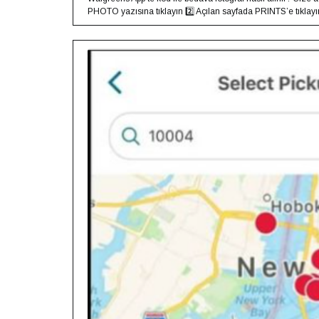
PHOTO yazısına tıklayın⁣ 2️⃣ Açılan sayfada PRINTS’e tıklayın