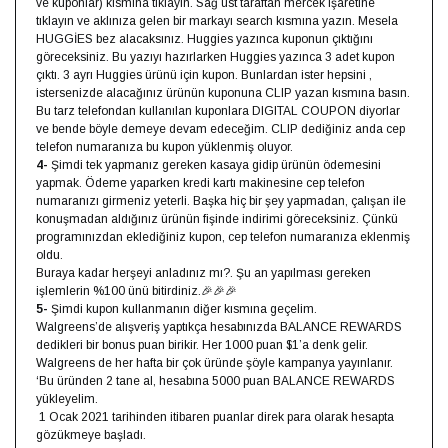
ve kuponlar) kısmına tıklayın. Sağ üst taraftan mercek işaretine
tıklayın ve aklınıza gelen bir markayı search kısmına yazın. Mesela
HUGGİES bez alacaksınız. Huggies yazınca kuponun çıktığını
göreceksiniz. Bu yazıyı hazırlarken Huggies yazınca 3 adet kupon
çıktı. 3 ayrı Huggies ürünü için kupon. Bunlardan ister hepsini ,
istersenizde alacağınız ürünün kuponuna CLIP yazan kısmına basın.
Bu tarz telefondan kullanılan kuponlara DIGITAL COUPON diyorlar
ve bende böyle demeye devam edeceğim. CLIP dediğiniz anda cep
telefon numaranıza bu kupon yüklenmiş oluyor.
4-
Şimdi tek yapmanız gereken kasaya gidip ürünün ödemesini
yapmak. Ödeme yaparken kredi kartı makinesine cep telefon
numaranızı girmeniz yeterli. Başka hiç bir şey yapmadan, çalışan ile
konuşmadan aldığınız ürünün fişinde indirimi göreceksiniz. Çünkü
programınızdan eklediğiniz kupon, cep telefon numaranıza eklenmiş
oldu.
Buraya kadar herşeyi anladınız mı?. Şu an yapılması gereken
işlemlerin %100 ünü bitirdiniz.🎉🎉🎉
5-
Şimdi kupon kullanmanın diğer kısmına geçelim.
Walgreens’de alışveriş yaptıkça hesabınızda BALANCE REWARDS
dedikleri bir bonus puan birikir. Her 1000 puan $1’a denk gelir.
Walgreens de her hafta bir çok üründe şöyle kampanya yayınlanır.
‘Bu üründen 2 tane al, hesabına 5000 puan BALANCE REWARDS
yükleyelim.
1 Ocak 2021 tarihinden itibaren puanlar direk para olarak hesapta
gözükmeye başladı.