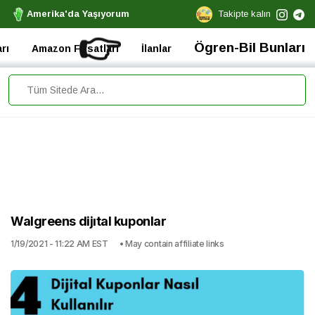
Amerika'da Yaşıyorum
Takipte kalın
👉
Ögren-Bil Bunları
rı
Amazon Fırsatları
İlanlar
Walgreens dijıtal kuponlar
1/19/2021 - 11:22 AM EST
• May contain affiliate links