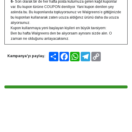
6-
Son olarak bir de her hafta posta kutumuza gelen kağıt kuponlar
var. Bu kupon türüne COUPON deniliyor. Yani kupon denilen şey
aslında bu. Bu kuponlarıda topluyorsunuz ve Walgreens’e gittiğinizde
bu kuponları kullanarak zaten ucuza aldığınız ürünü daha da ucuza
alıyorsunuz.
Kupon kullanmaya yeni başlayan kişileri en büyük tavsiyem:
Ben bu hafta Walgreens den be alıyorsam aynısını sizde alın. O
zaman ne olduğunu anlayacaksınız.
Share
Facebook
WhatsApp
Telegram
Copy
Kampanya'yı paylaş:
Link