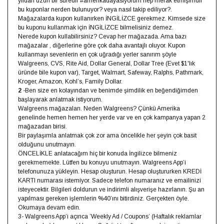
yıldan uzun bir süredir #amerikadayasiyorum hep merak etmişimdir
bu kuponlar nerden bulunuyor? veya nasıl takip ediliyor?.
Mağazalarda kupon kullanırken İNGİLİZCE gerekmez. Kimsede size
bu kuponu kullanmak için İNGİLİZCE bilmelisiniz demez.
Nerede kupon kullabilirsiniz? Cevap her mağazada. Ama bazı
mağazalar , diğerlerine göre çok daha avantajlı oluyor. Kupon
kullanmayı sevenlerin en çok uğradığı yerler sanırım şöyle
Walgreens, CVS, Rite Aid, Dollar General, Dollar Tree (Evet $1'lık
üründe bile kupon var), Target, Walmart, Safeway, Ralphs, Pathmark,
Kroger, Amazon, Kohl’s, Family Dollar.
2
-Ben size en kolayından ve benimde şimdilik en beğendiğimden
başlayarak anlatmak istiyorum.
Walgreens mağazaları. Neden Walgreens? Çünkü Amerika
genelinde hemen hemen her yerde var ve en çok kampanya yapan 2
mağazadan birisi.
Bir paylaşımla anlatmak çok zor ama öncelikle her şeyin çok basit
olduğunu unutmayın.
ÖNCELİKLE anlatacağım hiç bir konuda İngilizce bilmeniz
gerekmemekte. Lütfen bu konuyu unutmayın. Walgreens App’i
telefonunuza yükleyin. Hesap oluşturun. Hesap oluştururken KREDİ
KARTI numarası istemiyor. Sadece telefon numaranız ve emailinizi
isteyecektir. Bilgileri doldurun ve indirimli alışverişe hazırlanın. Şu an
yapılması gereken işlemlerin %40’ını bitirdiniz. Gerçekten öyle.
Okumaya devam edin.
3- Walgreens App’i açınca ’Weekly Ad / Coupons’ (Haftalık reklamlar