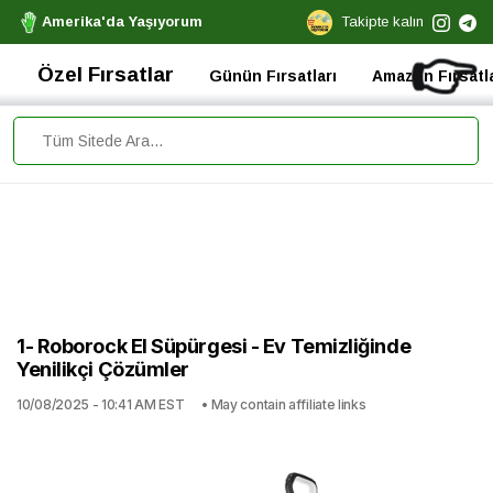
Amerika'da Yaşıyorum
Takipte kalın
👉
Özel Fırsatlar
Günün Fırsatları
Amazon Fırsatla
1- Roborock El Süpürgesi - Ev Temizliğinde
Yenilikçi Çözümler
10/08/2025 - 10:41 AM EST
• May contain affiliate links