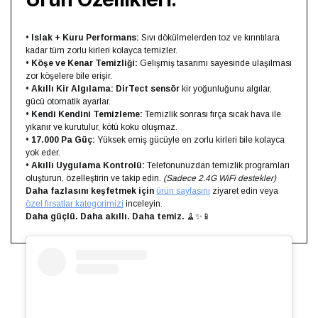
•
Islak + Kuru Performans:
Sıvı dökülmelerden toz ve kırıntılara
kadar tüm zorlu kirleri kolayca temizler.
•
Köşe ve Kenar Temizliği:
Gelişmiş tasarımı sayesinde ulaşılması
zor köşelere bile erişir.
•
Akıllı Kir Algılama:
DirTect sensör
kir yoğunluğunu algılar,
gücü otomatik ayarlar.
•
Kendi Kendini Temizleme:
Temizlik sonrası fırça sıcak hava ile
yıkanır ve kurutulur, kötü koku oluşmaz.
•
17.000 Pa Güç:
Yüksek emiş gücüyle en zorlu kirleri bile kolayca
yok eder.
•
Akıllı Uygulama Kontrolü:
Telefonunuzdan temizlik programları
oluşturun, özelleştirin ve takip edin.
(Sadece 2.4G WiFi destekler)
Daha fazlasını keşfetmek için
ürün sayfasını
ziyaret edin veya
özel fırsatlar kategorimizi
inceleyin.
Daha güçlü. Daha akıllı. Daha temiz.
🧹✨📱