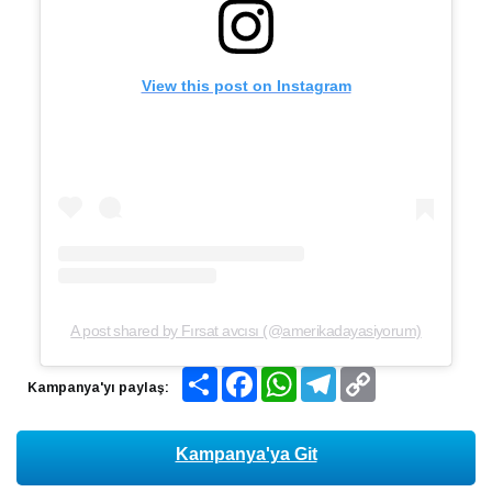
View this post on Instagram
A post shared by Fırsat avcısı (@amerikadayasiyorum)
Share
Facebook
WhatsApp
Telegram
Copy
Kampanya'yı paylaş:
Link
Kampanya'ya Git