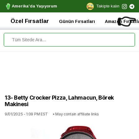
Amerika'da Yaşıyorum
Takipte kalın
👉
Özel Fırsatlar
Günün Fırsatları
Amazon Fırsatla
13- Betty Crocker Pizza, Lahmacun, Börek
Makinesi
9/01/2025 - 1:09 PM EST
• May contain affiliate links