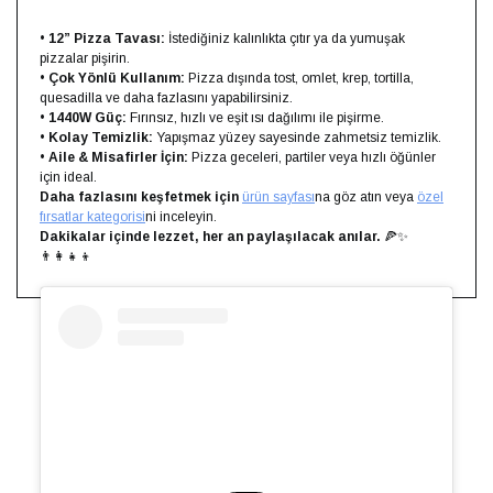
•
12” Pizza Tavası:
İstediğiniz kalınlıkta çıtır ya da yumuşak
pizzalar pişirin.
•
Çok Yönlü Kullanım:
Pizza dışında tost, omlet, krep, tortilla,
quesadilla ve daha fazlasını yapabilirsiniz.
•
1440W Güç:
Fırınsız, hızlı ve eşit ısı dağılımı ile pişirme.
•
Kolay Temizlik:
Yapışmaz yüzey sayesinde zahmetsiz temizlik.
•
Aile & Misafirler İçin:
Pizza geceleri, partiler veya hızlı öğünler
için ideal.
Daha fazlasını keşfetmek için
ürün sayfası
na göz atın veya
özel
fırsatlar kategorisi
ni inceleyin.
Dakikalar içinde lezzet, her an paylaşılacak anılar.
🍕✨
👨‍👩‍👧‍👦