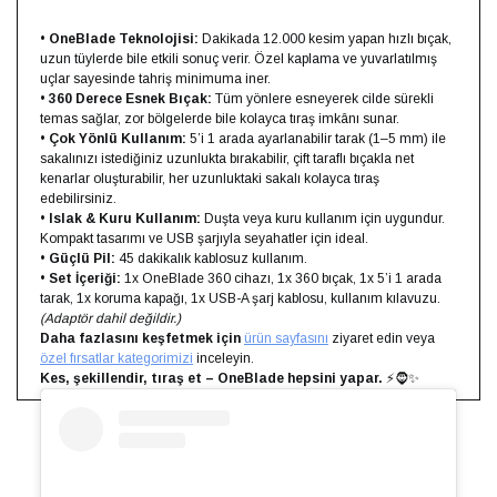
•
OneBlade Teknolojisi:
Dakikada 12.000 kesim yapan hızlı bıçak,
uzun tüylerde bile etkili sonuç verir. Özel kaplama ve yuvarlatılmış
uçlar sayesinde tahriş minimuma iner.
•
360 Derece Esnek Bıçak:
Tüm yönlere esneyerek cilde sürekli
temas sağlar, zor bölgelerde bile kolayca tıraş imkânı sunar.
•
Çok Yönlü Kullanım:
5’i 1 arada ayarlanabilir tarak (1–5 mm) ile
sakalınızı istediğiniz uzunlukta bırakabilir, çift taraflı bıçakla net
kenarlar oluşturabilir, her uzunluktaki sakalı kolayca tıraş
edebilirsiniz.
•
Islak & Kuru Kullanım:
Duşta veya kuru kullanım için uygundur.
Kompakt tasarımı ve USB şarjıyla seyahatler için ideal.
•
Güçlü Pil:
45 dakikalık kablosuz kullanım.
•
Set İçeriği:
1x OneBlade 360 cihazı, 1x 360 bıçak, 1x 5’i 1 arada
tarak, 1x koruma kapağı, 1x USB-A şarj kablosu, kullanım kılavuzu.
(Adaptör dahil değildir.)
Daha fazlasını keşfetmek için
ürün sayfasını
ziyaret edin veya
özel fırsatlar kategorimizi
inceleyin.
Kes, şekillendir, tıraş et – OneBlade hepsini yapar.
⚡🧔✨