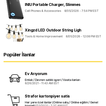
INIU Portable Charger, Slimmes
Cell Phones & Accessories
8/05/2026 - 7:54 PM EST
Xingzd LED Outdoor String Ligh
Tools & Home Improvement
8/05/2026 - 12:08 PM EST
Popüler İlanlar
Ev Arıyorum
Emlak / Devren satılık işyeri / Vasıta ilanları
8/26/2021 - 11:43 AM EST
Strafor kartonpiyer satis
Her yere özel ilanlar (Online satış / Online eğitim / Genel
hizmet)
1/23/2021 - 7:37 AM EST