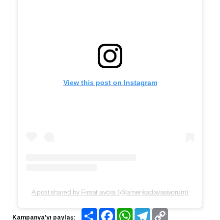
View this post on Instagram
A post shared by Fırsat avcısı (@amerikadayasiyorum)
Share
Facebook
WhatsApp
Telegram
Copy
Kampanya'yı paylaş:
Link