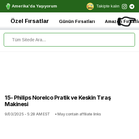
Amerika'da Yaşıyorum
Takipte kalın
👉
Özel Fırsatlar
Günün Fırsatları
Amazon Fırsatla
15- Philips Norelco Pratik ve Keskin Tıraş
Makinesi
9/03/2025 - 5:28 AM EST
• May contain affiliate links