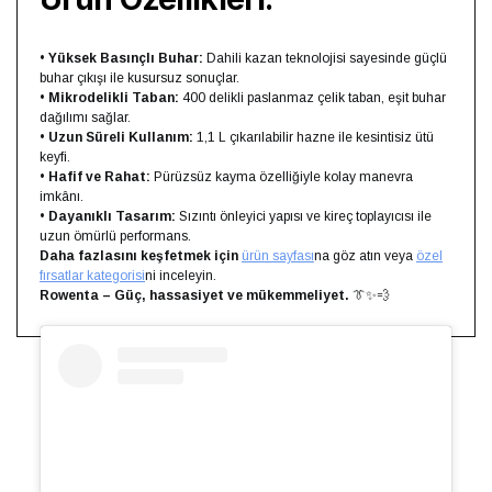
•
Yüksek Basınçlı Buhar:
Dahili kazan teknolojisi sayesinde güçlü
buhar çıkışı ile kusursuz sonuçlar.
•
Mikrodelikli Taban:
400 delikli paslanmaz çelik taban, eşit buhar
dağılımı sağlar.
•
Uzun Süreli Kullanım:
1,1 L çıkarılabilir hazne ile kesintisiz ütü
keyfi.
•
Hafif ve Rahat:
Pürüzsüz kayma özelliğiyle kolay manevra
imkânı.
•
Dayanıklı Tasarım:
Sızıntı önleyici yapısı ve kireç toplayıcısı ile
uzun ömürlü performans.
Daha fazlasını keşfetmek için
ürün sayfası
na göz atın veya
özel
fırsatlar kategorisi
ni inceleyin.
Rowenta – Güç, hassasiyet ve mükemmeliyet.
👔✨💨