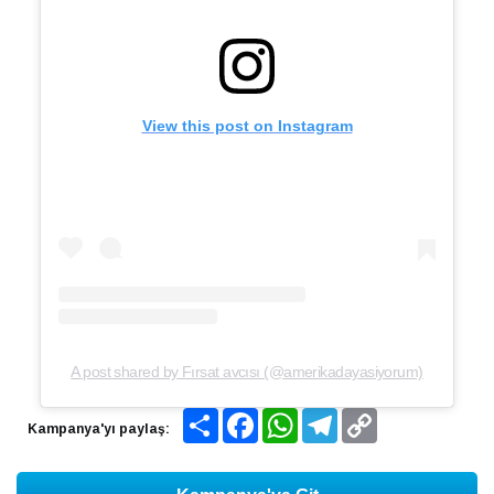
View this post on Instagram
A post shared by Fırsat avcısı (@amerikadayasiyorum)
Share
Facebook
WhatsApp
Telegram
Copy
Kampanya'yı paylaş:
Link