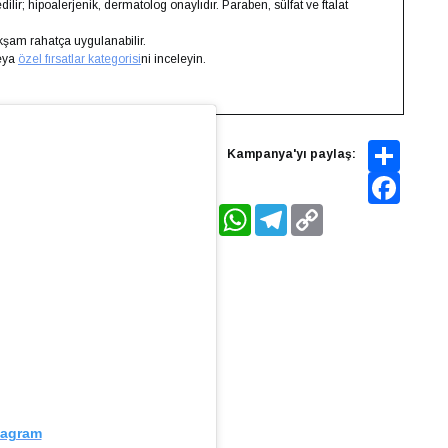
ir; hipoalerjenik, dermatolog onaylıdır. Paraben, sülfat ve ftalat
kşam rahatça uygulanabilir.
veya
özel fırsatlar kategorisi
ni inceleyin.
Share
Kampanya'yı paylaş:
Faceboo
WhatsApp
Telegram
Copy
Link
tagram