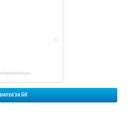
merikadayasiyorum)
anya'ya Git