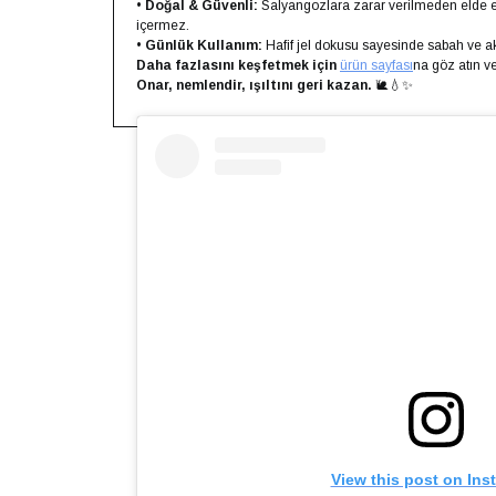
•
Doğal & Güvenli:
Salyangozlara zarar verilmeden elde edil
içermez.
•
Günlük Kullanım:
Hafif jel dokusu sayesinde sabah ve a
Daha fazlasını keşfetmek için
ürün sayfası
na göz atın 
Onar, nemlendir, ışıltını geri kazan.
🐌💧✨
View this post on Ins