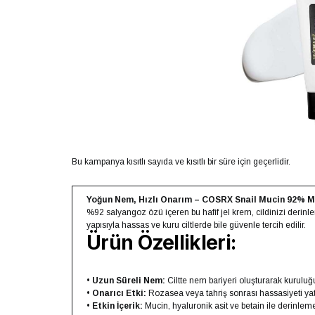
Bu kampanya kısıtlı sayıda ve kısıtlı bir süre için geçerlidir.
Yoğun Nem, Hızlı Onarım – COSRX Snail Mucin 92% M
%92 salyangoz özü içeren bu hafif jel krem, cildinizi derinlem
yapısıyla hassas ve kuru ciltlerde bile güvenle tercih edilir.
Ürün Özellikleri:
•
Uzun Süreli Nem:
Ciltte nem bariyeri oluşturarak kuruluğu
•
Onarıcı Etki:
Rozasea veya tahriş sonrası hassasiyeti yatıştı
•
Etkin İçerik:
Mucin, hyaluronik asit ve betain ile derinlem