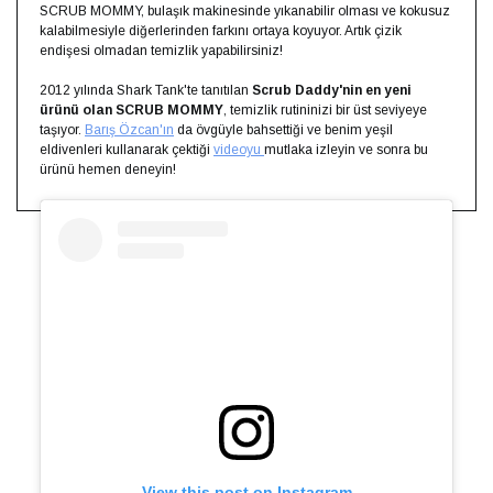
SCRUB MOMMY, bulaşık makinesinde yıkanabilir olması ve kokusuz
kalabilmesiyle diğerlerinden farkını ortaya koyuyor. Artık çizik
endişesi olmadan temizlik yapabilirsiniz!
2012 yılında Shark Tank'te tanıtılan
Scrub Daddy'nin en yeni
ürünü olan SCRUB MOMMY
, temizlik rutininizi bir üst seviyeye
taşıyor.
Barış Özcan'ın
da övgüyle bahsettiği ve benim yeşil
eldivenleri kullanarak çektiği
videoyu
mutlaka izleyin ve sonra bu
ürünü hemen deneyin!
View this post on Instagram