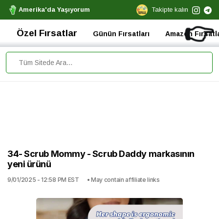
Amerika'da Yaşıyorum
Takipte kalın
👉
Özel Fırsatlar
Günün Fırsatları
Amazon Fırsatla
34- Scrub Mommy - Scrub Daddy markasının
yeni ürünü
9/01/2025 - 12:58 PM EST
• May contain affiliate links