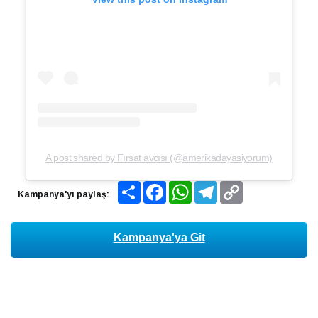
A post shared by Fırsat avcısı (@amerikadayasiyorum)
Share
Facebook
WhatsApp
Telegram
Copy
Kampanya'yı paylaş:
Link
Kampanya'ya Git